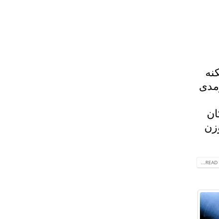
نه
ومدى
 كان
وزن
READ 