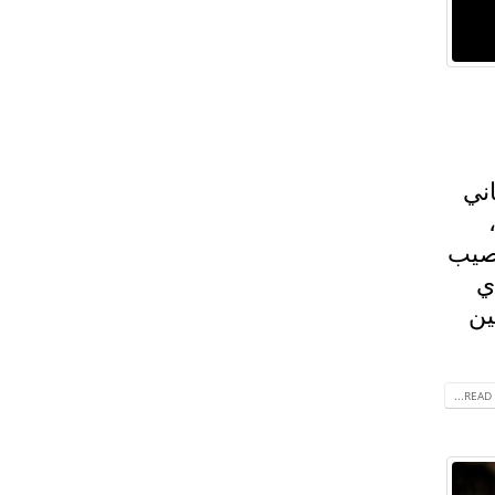
ني
ُصيب
ي
ين
READ 