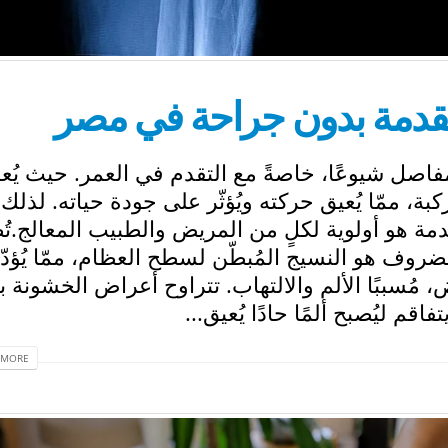
تقدمة بدون جراحة في مصر
اصل شيوعًا، خاصةً مع التقدم في العمر. حيث يُعا
، ممّا يُعيق حركته ويُؤثّر على جودة حياته. لذلك،
مة هو أولوية لكلٍ من المريض والطبيب المعالج.ت
روف هو النسيج المُبطّن لسطح العظام، ممّا يُؤدّ
، مُسببًا الألم والالتهاب. تتراوح أعراض الخشونة ب
قم ليُصبح ألمًا حادًا يُعيق...
MORE...