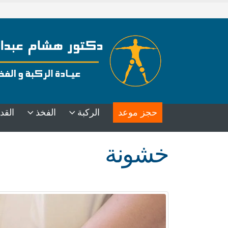
حجز موعد
الركبة
الفخذ
القد
خشونة