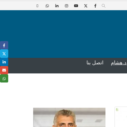
د.هشام
اتصل بنا