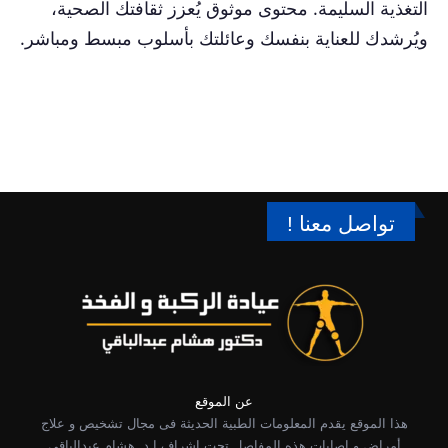
التغذية السليمة. محتوى موثوق يُعزز ثقافتك الصحية،
ويُرشدك للعناية بنفسك وعائلتك بأسلوب مبسط ومباشر.
تواصل معنا !
عن الموقع
هذا الموقع يقدم المعلومات الطبية الحديثة فى مجال تشخيص و علاج
أمراض و إصابات هذه المفاصل تحت إشراف ا.د. هشام عبدالباقي