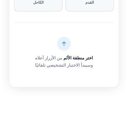
القدم
الكاحل
اختر منطقة الألم
من الأزرار أعلاه
وسيبدأ الاختبار التشخيصي تلقائيًا
هذا الاختبار للاستئناس الأولي فقط ولا يُعدّ بديلًا عن الاستشارة الطبية
المتخصصة.
يُنصح دائمًا بمراجعة طبيب مختص في العظام والمفاصل للحصول على