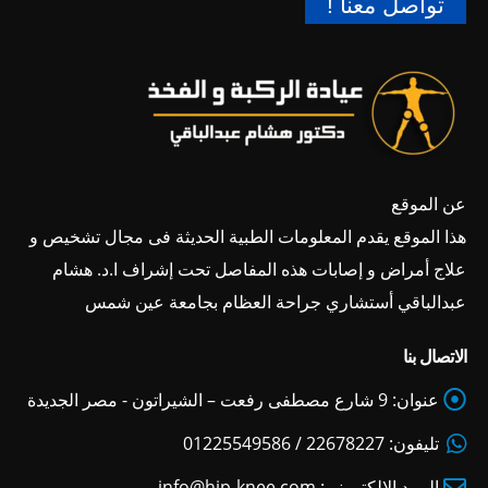
تواصل معنا !
عن الموقع
هذا الموقع يقدم المعلومات الطبية الحديثة فى مجال تشخيص و
علاج أمراض و إصابات هذه المفاصل تحت إشراف ا.د. هشام
عبدالباقي أستشاري جراحة العظام بجامعة عين شمس
الاتصال بنا
عنوان:
9 شارع مصطفى رفعت – الشيراتون - مصر الجديدة
تليفون:
22678227 / 01225549586
البريد الالكتروني:
info@hip-knee.com