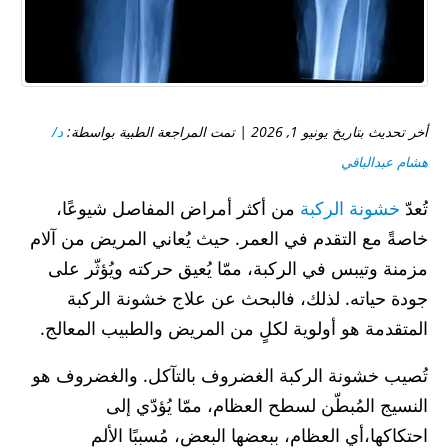
أخر تحديث بتاريخ يونيو 1, 2026 | تمت المراجعة الطبية بواسطة:
د/
هشام عبدالباقي
تُعدّ
خشونة الركبة
من أكثر أمراض المفاصل شيوعًا،
خاصةً مع التقدم في العمر. حيث يُعاني المريض من آلام
مزمنة وتيبس في الركبة، ممّا يُعيق حركته ويُؤثّر على
جودة حياته. لذلك، فالبحث عن علاج خشونة الركبة
المتقدمة هو أولوية لكلٍ من المريض والطبيب المعالج.
تُصيب خشونة الركبة الغضروف بالتآكل. والغضروف هو
النسيج المُبطّن لسطح العظام، ممّا يُؤدّي إلى
احتكاكها،أي العظام، ببعضها البعض، مُسببًا الألم