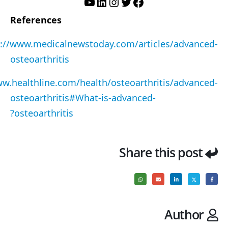
تويتر
فيسبوك
لينكد إن
إنستجرام
يوتيوب
References
s://www.medicalnewstoday.com/articles/advanced-
osteoarthritis
ww.healthline.com/health/osteoarthritis/advanced-
osteoarthritis#What-is-advanced-
osteoarthritis?
Share this post
Author