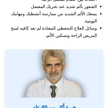
الشعور بألم شديد عند تحريك المفصل
يمنعك الألم الشديد من ممارسة أنشطتك ومهامك
اليومية.
وسائل العلاج التحفظي المعتادة لم تعد كافيه لمنح
المريض الراحة وتسكين الألم.
خبرة أكثر من 40 عام