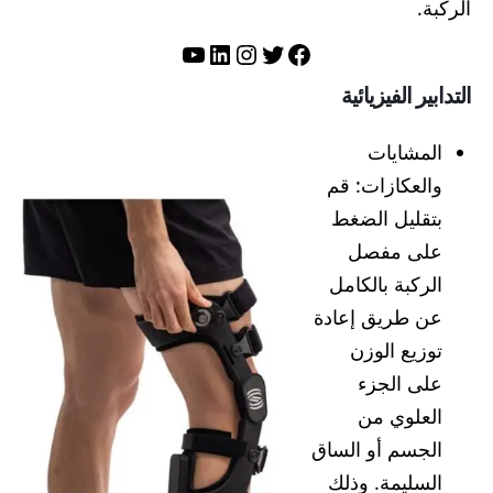
الركبة.
تويتر
فيسبوك
لينكد إن
إنستجرام
يوتيوب
التدابير الفيزيائية
المشايات
والعكازات: قم
بتقليل الضغط
على مفصل
الركبة بالكامل
عن طريق إعادة
توزيع الوزن
على الجزء
العلوي من
الجسم أو الساق
السليمة. وذلك