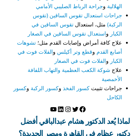
الهلالية
و
جراحة الرباط الصليبي الأمامي
جراحات استعدال تقوس الساقين (تقوس
الركبة)
مثل، استعدال
تقوس الساقين في
الكبار
و
استعدال تقوس الساقين في الصغار
علاج كافة أمراض وإصابات القدم مثل؛
تشوهات
أصابع القدم
و
قطع وتر أكيلس
و
الفلات فوت في
الكبار
و
الفلات فوت في الصغار
علاج
شوكة الكعب العظمية والتهاب اللفافة
الأخمصية
جراحات تثبيت
كسور الفخذ
و
كسور الركبة
و
كسور
الكاحل
تويتر
فيسبوك
لينكد إن
إنستجرام
يوتيوب
لماذا يُعد الدكتور هشام عبدالباقي أفضل
دكتور عظام في القاهرة ومصر الجديدة؟