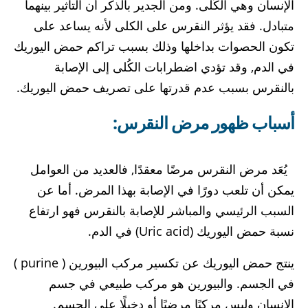
الإنسان وهي الكُلى. ومن الجدير بالذكر أن التأثير بينهما
متبادل. فقد يؤثر النقرس على الكلى لأنه يساعد على
تكون الحصوات بداخلها وذلك بسبب تراكم حمض اليوريك
في الدم, وقد تؤدي اضطرابات الكُلى إلى الإصابة
بالنقرس بسبب عدم قدرتها على تصريف حمض اليوريك.
أسباب ظهور مرض النقرس:
يُعَد مرض النقرس مرضًا معقدًا, فالعديد من العوامل
يمكن أن تلعب دورًا في الإصابة بهذا المرض. أما عن
السبب الرئيسي والمباشر للإصابة بالنقرس فهو ارتفاع
نسبة حمض اليوريك (Uric acid) في الدم.
ينتج حمض اليوريك عن تكسير مركب البيورين ( purine )
في الجسم. والبيورين هو مركب طبيعي في جسم
الإنسان وليس مركبًا مرضيًا أو دخيلًا على الجسم.