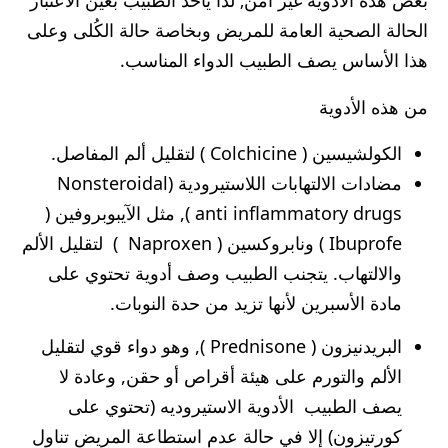
بعض هذه الأدوية غير آمن, لذا يأخذ الطبيب بعين الاعتبار
الحالة الصحية العامة للمريض وبخاصة حالة الكُلى وعلى
هذا الأساس يصف الطبيب الدواء المناسب.
من هذه الأدوية
الكولشيسين ( Colchicine ) لتقليل ألم المفاصل.
مضادات الالتهابات اللاستيرودية (Nonsteroidal
anti inflammatory drugs ), مثل الآيبوبروفين (
Ibuprofe ) ونابروكسين ( Naproxen ) لتقليل الألم
والالتهاب. يتجنب الطبيب وصف أدوية تحتوي على
مادة الأسبرين لأنها تزيد من حدة النوبات.
البريدنيزون ( Prednisone ), وهو دواء قوي لتقليل
الألم والتورم على هيئة أقراص أو حقن, وعادة لا
يصف الطبيب الأدوية الاستيروديه (تحتوي على
كورتيزون) إلا في حالة عدم استطاعة المريض تناول