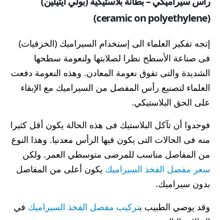
رأس سيراميكي – بطانة بلاستيكية (بولي ايثيلين)
(ceramic on polyethylene)
إتجه تفكير العلماء الى إستخدام السيراميك (الخزفيات)
فى صناعة الأسطح نظرا لصلابتها ولنعومة سطحها
الشديدة والتى تفوق نعومة المعادن. وهذه النعومة دفعت
العلماء لتصنيع رأس المفصل من السيراميك مع الإبقاء
على الحق البلاستيكي.
فوجدوا أن تآكل البلاستيك فى هذه الحالة يكون أقل كثيرا
منه فى الحالات التى يكون فيها الرأس معدنيا.
وهذا النوع
من المفاصل مناسب للمرضى متوسطي العمر. ولكن
سعر مفصل الفخذ السيراميك
يكون أعلى من المفاصل
بدون سيراميك.
وقد يوصي الطبيب ب
تركيب مفصل الفخذ السيراميك
في