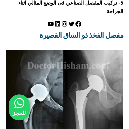
5- تركيب المفصل الصناعي فى الوضع المثالي اثناء
الجراحة
تويتر
فيسبوك
لينكد إن
إنستجرام
يوتيوب
مفصل الفخذ ذو الساق القصيرة
للحجز