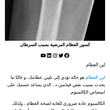
كسور العظام المرضية بسبب السرطان
تويتر
فيسبوك
لينكد إن
إنستجرام
يوتيوب
لين العظام
لين العظام
هو حالة تؤدي إلى تليين عظامك، و غالبًا ما
يحدث بسبب نقص فيتامين د ، الذي يساعد جسمك على
امتصاص الكالسيوم.
الكالسيوم عادة ضروري للغاية لصحة العظام ، ولذلك