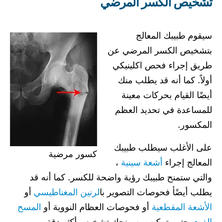
تشخيص الكسر المرضي
سيقوم طبيبك المعالج
بتشخيص الكسر المرضي عن
طريق إجراء فحص اكلينيكي
أولاً. كما أنه قد يطلب منك
أيضًا القيام بحركات معينة
للمساعدة في تحديد العظم
المكسور.
على الأغلب سيطلب طبيبك
كسور مرضية
المعالج إجراء
أشعة سينية
،
والتي ستمنح طبيبك رؤية واضحة للكسر. كما أنه قد
يطلب أيضًأ فحوصات التصوير با
لرنين المغناطيسي
أو
الأشعة المقطعية
أو فحوصات العظام النووية أو
المسح
الذري
حتى يتمكن من منحك تشخيص أكثر دقة.