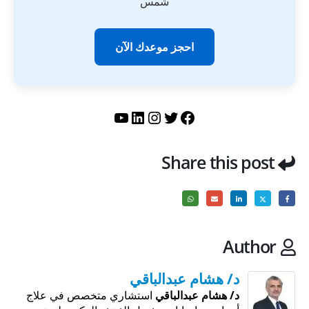
شمس
احجز موعدك الآن
تويتر
فيسبوك
لينكد إن
إنستجرام
يوتيوب
Share this post
Author
د/ هشام عبدالباقي
د/ هشام عبدالباقي
استشاري متخصص في علاج