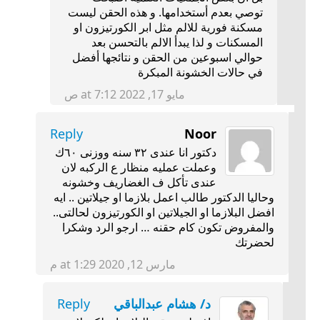
توصي بعدم أستخدامها. و هذه الحقن ليست
مسكنة فورية للالم مثل ابر الكورتيزون او
المسكنات و لذا يبدأ الالم بالتحسن بعد
حوالي اسبوعين من الحقن و نتائجها أفضل
في حالات الخشونة المبكرة
مايو 17, 2022 at 7:12 ص
Reply
Noor
دكتور انا عندى ٣٢ سنه ووزنى ٦٠ك
وعملت عمليه منظار ع الركبه لان
عندى تأكل ف الغضاريف وخشونه
وحاليا الدكتور طالب اعمل بلازما او جيلاتين .. ايه
افضل البلازما او الجيلاتين او الكورتيزون لحالتى..
والمفروض تكون كام حقنه … ارجو الرد وشكرا
لحضرتك
مارس 12, 2020 at 1:29 م
د/ هشام عبدالباقي
Reply