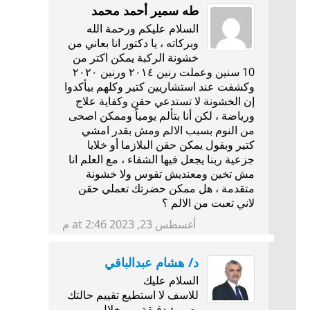
طه سمير أحمد محمد
السلام عليكم ورحمة الله
وبركاته ، يا دكتور انا بعاني من
خشونة الركبة يمكن اكتر من
10 سنين وعملت رنين ٢٠١٤ ورنين ٢٠٢٠
وكشفت عند استشاريين كتير وكلهم بيأكدوا
إن الخشونة لا تستدعي حقن وكفاية علاج
ورياضة ، لكن أنا بتألم يومياً وممكن اصحى
من النوم بسبب الالم ومش بقدر امشي
كتير وبقول يمكن حقن البلازما أو خلايا
جزعية ربنا يجعل فيها الشفاء ، مع العلم انا
مش تخين ومعنديش تقوس ولا خشونة
متقدمة ، هل ممكن حضرتك تعملي حقن
لاني تعبت من الالم ؟
أغسطس 23, 2023 at 2:46 م
د/ هشام عبدالباقي
السلام عليك
للاسف لا استطيع تقييم حالتك
بصورة دقيقة من خلال