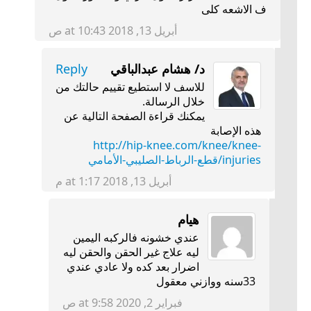
ف الاشعه كلى
أبريل 13, 2018 at 10:43 ص
د/ هشام عبدالباقي
Reply
للاسف لا استطيع تقييم حالتك من
خلال الرسالة.
يمكنك قراءة الصفحة التالية عن
هذه الإصابة
http://hip-knee.com/knee/knee-
injuries/قطع-الرباط-الصليبي-الأمامي
أبريل 13, 2018 at 1:17 م
هيام
عندي خشونه فالركبه اليمين
ليه علاج غير الحقن والحقن ليه
اضرار بعد كده ولا عادي عندي
33سنه ووازني معقول
فبراير 2, 2020 at 9:58 ص