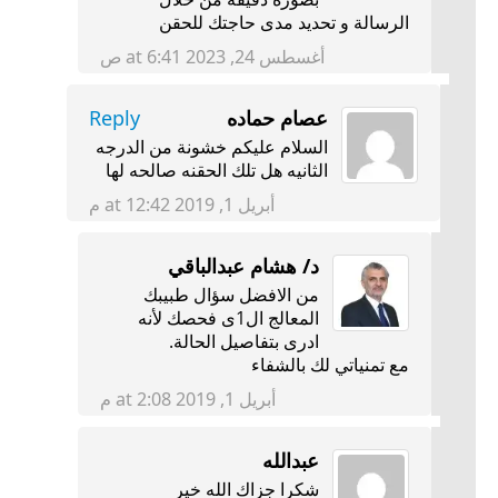
الرسالة و تحديد مدى حاجتك للحقن
أغسطس 24, 2023 at 6:41 ص
عصام حماده
Reply
السلام عليكم خشونة من الدرجه
الثانيه هل تلك الحقنه صالحه لها
أبريل 1, 2019 at 12:42 م
د/ هشام عبدالباقي
من الافضل سؤال طبيبك
المعالج ال1ى فحصك لأنه
ادرى بتفاصيل الحالة.
مع تمنياتي لك بالشفاء
أبريل 1, 2019 at 2:08 م
عبدالله
شكرا جزاك الله خير