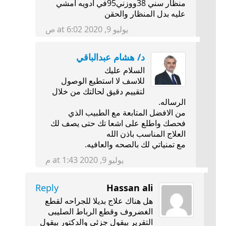
منظار سني 38ووزني95في ادويه امشي
عليه بدل المنظار والحقن
يوليو 9, 2020 at 6:02 ص
د/ هشام عبدالباقي
السلام عليك
للاسف لا استطيع الوصول
لتقييم دقيق لحالتك من خلال
الرساله.
من الافضل المتابعة مع الطبيب الذي
فحصك واطلع على اشعا تك حتى يصف لك
العلاج المناسب باذن الله
مع تمنياتي لك بالصحه والعافيه.
يوليو 9, 2020 at 1:43 م
Reply
Hassan ali
هل هناك علاج بديلا للجراحه لقطع
الغضروف وقطع الرباط الصليبى
التقرير بيقول جزئي والدكتور بيقول