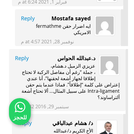
فبراير 1, 2021 at 6:24 م
Reply
Mostafa sayed
ايه اضرار حقن fermathme
الامريكي
نوفمبر 28, 2021 at 4:57 م
د.عبدالله الحواس
Reply
عزيزي الزميل د.هشام،
، جملة “رغم أن مفاصل الركبة لا تحتاج
إطلاقا لجهاز أشعة لحقنها”، أنا عندي
إعتراض على كلمة “إطلاقاً”. فماذا عندما يتم حقن
Intra-ligament على سبيل المثال… ألا تحتاج أشعة
ألتراساوند؟
سبتمبر 29, 2016 at 9:42 م
للحجز
د/ هشام عبدالباقي
Reply
الأخ الكريم د/عبدالله