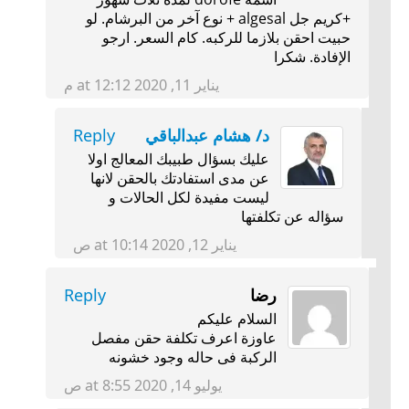
+كريم جل algesal + نوع آخر من البرشام. لو
حبيت احقن بلازما للركبه. كام السعر. ارجو
الإفادة. شكرا
يناير 11, 2020 at 12:12 م
د/ هشام عبدالباقي
Reply
عليك بسؤال طبيبك المعالج اولا
عن مدى استفادتك بالحقن لانها
ليست مفيدة لكل الحالات و
سؤاله عن تكلفتها
يناير 12, 2020 at 10:14 ص
رضا
Reply
السلام عليكم
عاوزة اعرف تكلفة حقن مفصل
الركبة فى حاله وجود خشونه
يوليو 14, 2020 at 8:55 ص