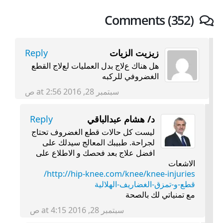
Comments (352)
زيزيت الزيات
Reply
هل هناك عﻻج بدل العمليات لعﻻج القطع
الغضروفي للركبه
سبتمبر 28, 2016 at 2:56 ص
د/ هشام عبدالباقي
Reply
ليست كل حالات قطع الغضروف تحتاج
لجراحة. طبيبك المعالج سيدلك على
افضل علاج بعد فحصك و الاطلاع على
الاشعات
http://hip-knee.com/knee/knee-injuries/
قطع-و-تمزق-الغضاريف-الهلالية
مع تمنياتي لك بالصحة
سبتمبر 28, 2016 at 4:15 ص