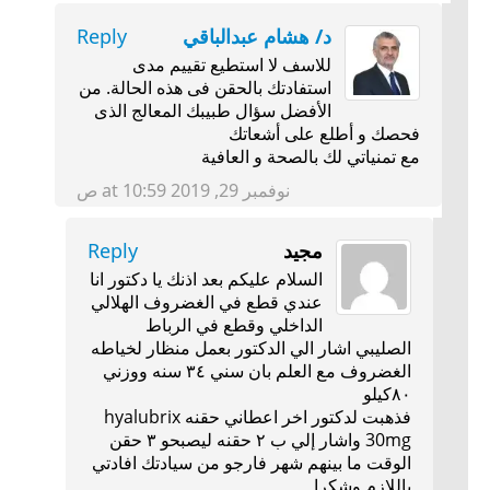
د/ هشام عبدالباقي
Reply
للاسف لا استطيع تقييم مدى
استفادتك بالحقن فى هذه الحالة. من
الأفضل سؤال طبيبك المعالج الذى
فحصك و أطلع على أشعاتك
مع تمنياتي لك بالصحة و العافية
نوفمبر 29, 2019 at 10:59 ص
مجيد
Reply
السلام عليكم بعد اذنك يا دكتور انا
عندي قطع في الغضروف الهلالي
الداخلي وقطع في الرباط
الصليبي اشار الي الدكتور بعمل منظار لخياطه
الغضروف مع العلم بان سني ٣٤ سنه ووزني
٨٠كيلو
فذهبت لدكتور اخر اعطاني حقنه hyalubrix
30mg واشار إلي ب ٢ حقنه ليصبحو ٣ حقن
الوقت ما بينهم شهر فارجو من سيادتك افادتي
باللازم وشكرا