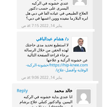
عندي خشونه في الركبه
اليسرى على حسب دكتور
العلاج الطبيعي في عياده الفا في دبي هل
ابره البلازما مفيده ووين اعمبها في دبي؟
يناير 14, 2022 at 7:15 ص
د/ هشام عبدالباقي
لا استطيع تحديد مدى حاجتك
لهذه الحقن من خلال الرسالة
برجاء قراءة الصفحة التالية
عن خشونة الركبة و علاجها
https://hip-knee.com/خشونة-الركبة-
الوقاية-وأفضل-علاج/
يناير 14, 2022 at 9:06 ص
خالد محمد
Reply
انا عندي بداية خشونه في الركبه
اليمين. والدكتور كتبلي علاج برشام
اسمه dorofe لمدة ثلاث شهور