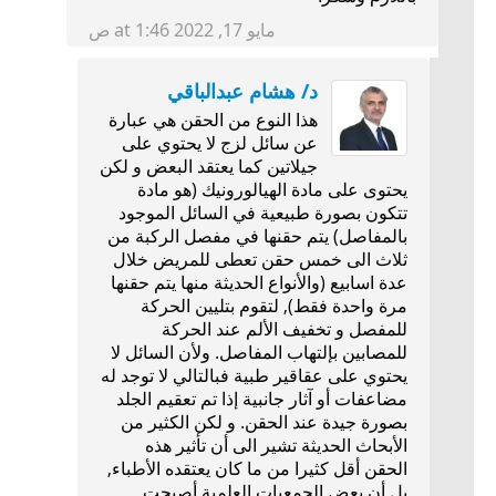
مايو 17, 2022 at 1:46 ص
د/ هشام عبدالباقي
هذا النوع من الحقن هي عبارة
عن سائل لزج لا يحتوي على
جيلاتين كما يعتقد البعض و لكن
يحتوى على مادة الهيالورونيك (هو مادة
تتكون بصورة طبيعية في السائل الموجود
بالمفاصل) يتم حقنها في مفصل الركبة من
ثلاث الى خمس حقن تعطى للمريض خلال
عدة اسابيع (والأنواع الحديثة منها يتم حقنها
مرة واحدة فقط), لتقوم بتليين الحركة
للمفصل و تخفيف الألم عند الحركة
للمصابين بإلتهاب المفاصل. ولأن السائل لا
يحتوي على عقاقير طبية فبالتالي لا توجد له
مضاعفات أو آثار جانبية إذا تم تعقيم الجلد
بصورة جيدة عند الحقن. و لكن الكثير من
الأبحاث الحديثة تشير الى أن تأثير هذه
الحقن أقل كثيرا من ما كان يعتقده الأطباء,
بل أن بعض الجمعيات العلمية أصبحت