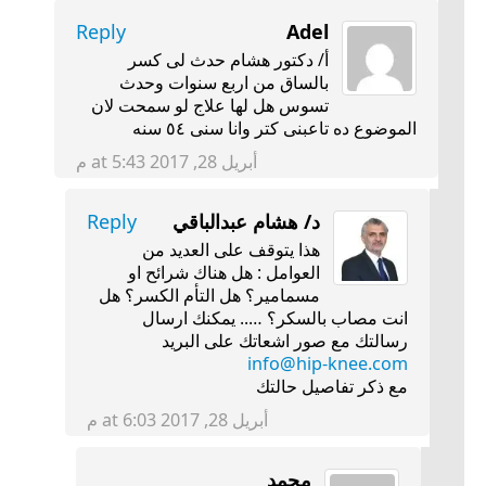
Reply
Adel
أ/ دكتور هشام حدث لى كسر
بالساق من اربع سنوات وحدث
تسوس هل لها علاج لو سمحت لان
الموضوع ده تاعبنى كتر وانا سنى ٥٤ سنه
أبريل 28, 2017 at 5:43 م
د/ هشام عبدالباقي
Reply
هذا يتوقف على العديد من
العوامل : هل هناك شرائح او
مسمامير؟ هل التأم الكسر؟ هل
انت مصاب بالسكر؟ ….. يمكنك ارسال
رسالتك مع صور اشعاتك على البريد
info@hip-knee.com
مع ذكر تفاصيل حالتك
أبريل 28, 2017 at 6:03 م
محمد