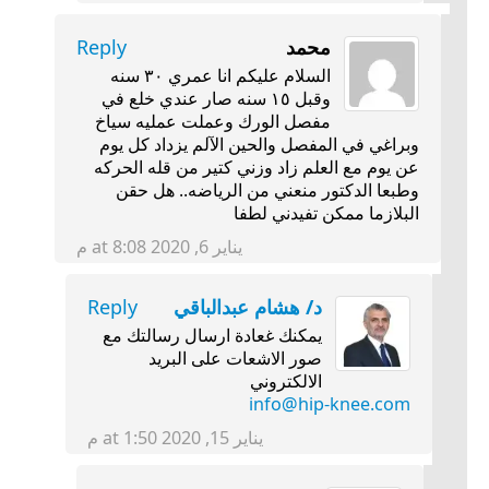
محمد
Reply
السلام عليكم انا عمري ٣٠ سنه
وقبل ١٥ سنه صار عندي خلع في
مفصل الورك وعملت عمليه سياخ
وبراغي في المفصل والحين الآلم يزداد كل يوم
عن يوم مع العلم زاد وزني كتير من قله الحركه
وطبعا الدكتور منعني من الرياضه.. هل حقن
البلازما ممكن تفيدني لطفا
يناير 6, 2020 at 8:08 م
د/ هشام عبدالباقي
Reply
يمكنك غعادة ارسال رسالتك مع
صور الاشعات على البريد
الالكتروني
info@hip-knee.com
يناير 15, 2020 at 1:50 م