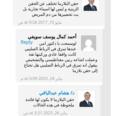
حقن البلازما تختلف عن الحقن
الزيتية و ليس لها اسماء تجارية بل
يت تحضيرها من دم المريض
مايو 10, 2017 at 9:58 ص
أحمد كمال يوسف سويفي
Reply
لوسمحت يا دكتور امي
عندها تمزق في الرباط الصليبي
كانت واقفا عادي وركبتها تقة
وعملت اشاعه رنين مغناطيسي والتشخيص
بيقول انه تمزق في الرباط الصليبي هل تحتاج
إلى حقن بلازما
يناير 24, 2023 at 6:09 م
د/ هشام عبدالباقي
حقن البلازما لا يكون لها فائدة
ملحوظة في هذه الحالات
يناير 26, 2023 at 3:21 ص