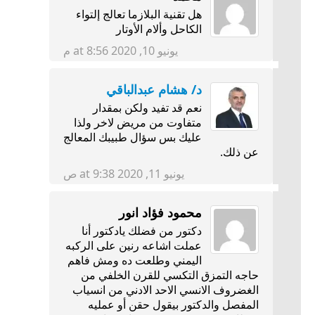
هل تقنية البلازما تعالج إلتواء
الكاحل وألام الأوتار
يونيو 10, 2020 at 8:56 م
د/ هشام عبدالباقي
نعم قد تفيد ولكن بمقدار
متفاوت من مريض لاخر ولذا
عليك بس سؤال طبيبك المعالج
عن ذلك.
يونيو 11, 2020 at 9:38 ص
محمود فؤاد انور
دكتور من فضلك يادكتور أنا
عملت اشاعه رنين على الركبه
اليمني وطلعت ده ومش فاهم
حاجه التمزق التكسي للقرن الخلفي من
الغضروف الانسي الاحد الادني من انسياب
المفصل والدكتور بيقول حقن أو عمليه