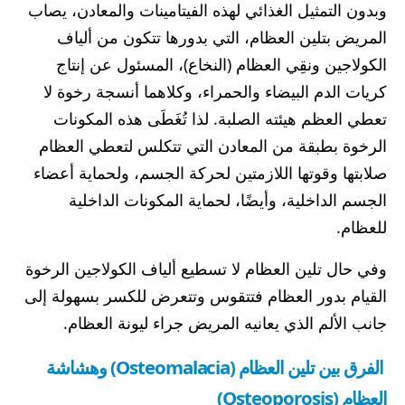
وبدون التمثيل الغذائي لهذه الفيتامينات والمعادن، يصاب
المريض بتلين العظام، التي بدورها تتكون من ألياف
الكولاجين ونقِي العظام (النخاع)، المسئول عن إنتاج
كريات الدم البيضاء والحمراء، وكلاهما أنسجة رخوة لا
تعطي العظم هيئته الصلبة. لذا تُغَطَى هذه المكونات
الرخوة بطبقة من المعادن التي تتكلس لتعطي العظام
صلابتها وقوتها اللازمتين لحركة الجسم، ولحماية أعضاء
الجسم الداخلية، وأيضًا، لحماية المكونات الداخلية
للعظام.
وفي حال تلين العظام لا تسطيع ألياف الكولاجين الرخوة
القيام بدور العظام فتتقوس وتتعرض للكسر بسهولة إلى
جانب الألم الذي يعانيه المريض جراء ليونة العظام.
الفرق بين تلين العظام (Osteomalacia) وهشاشة
العظام (Osteoporosis)