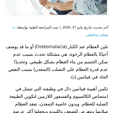
أخر تحديث بتاريخ مايو 31, 2026 | تمت المراجعة الطبية بواسطة:
د/
هشام عبدالباقي
تلين العظام عند الكبار (Osteomalacia) أو ما قد يوصف
أحيانًا بالعظام الرخوة، هي مشكلة تحدث بسبب عدم
تمكن الجسم من بناء العظام بشكل طبيعي. وتحديدًا
عدم قدرة العظام على التصلب (التمعدن) بسبب النقص
الحاد في فيتامين (د).
تكمن أهمية فيتامين دال في وظيفته التي تتمثل في
امتصاص الكالسيوم والفسفور اللازمين لتكوين الطبيعة
الصلبة للعظام. وبدون خاصية التمعدن، تفقد العظام
صلابتها وتتعرض للضعف والليونة ويجعلها أكثر عرضة