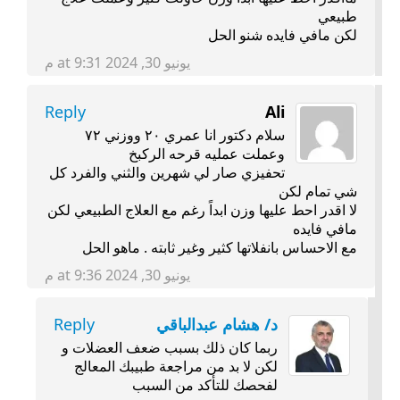
طبيعي
لكن مافي فايده شنو الحل
يونيو 30, 2024 at 9:31 م
Reply
Ali
سلام دكتور انا عمري ٢٠ ووزني ٧٢
وعملت عمليه قرحه الركبخ
تحفيزي صار لي شهرين والثني والفرد كل
شي تمام لكن
لا اقدر احط عليها وزن ابداً رغم مع العلاج الطبيعي لكن
مافي فايده
مع الاحساس بانفلاتها كثير وغير ثابته . ماهو الحل
يونيو 30, 2024 at 9:36 م
د/ هشام عبدالباقي
Reply
ربما كان ذلك بسبب ضعف العضلات و
لكن لا بد من مراجعة طبيبك المعالج
لفحصك للتأكد من السبب