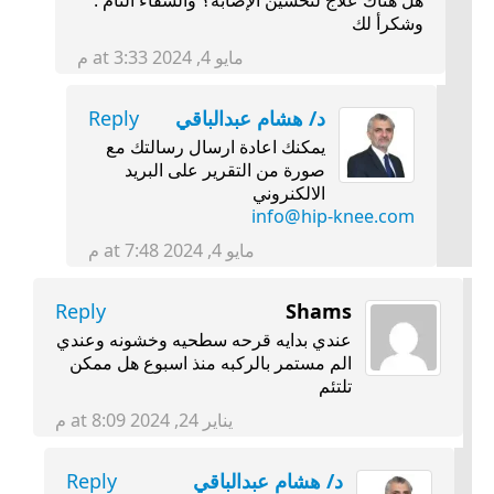
هل هناك علاج لتحسين الإصابة؟ والشفاء التام .
وشكرأ لك
مايو 4, 2024 at 3:33 م
د/ هشام عبدالباقي
Reply
يمكنك اعادة ارسال رسالتك مع
صورة من التقرير على البريد
الالكنروني
info@hip-knee.com
مايو 4, 2024 at 7:48 م
Reply
Shams
عندي بدايه قرحه سطحيه وخشونه وعندي
الم مستمر بالركبه منذ اسبوع هل ممكن
تلتئم
يناير 24, 2024 at 8:09 م
د/ هشام عبدالباقي
Reply