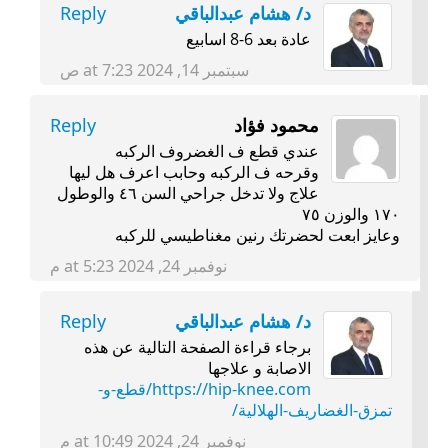
د/ هشام عبدالباقي
Reply
عادة بعد 6-8 اسابيع
سبتمبر 14, 2024 at 7:23 ص
محمود فؤاد
Reply
عندي قطع ف الغضروف الركبه
وقرحه ف الركبه وحابب اعرف هل ليها
علاج ولا تدخل جراحي السن ٤٦ والوطول
١٧٠ والوزن ٧٥
وعايز ابعت لحضرتك رنين مغناطيسي للركبه
نوفمبر 24, 2024 at 5:23 م
د/ هشام عبدالباقي
Reply
برجاء قراءة الصفحة التالية عن هذه
الاصابة و علاجها
https://hip-knee.com/قطع-و-
تمزق-الغضاريف-الهلالية/
نوفمبر 24, 2024 at 10:49 م