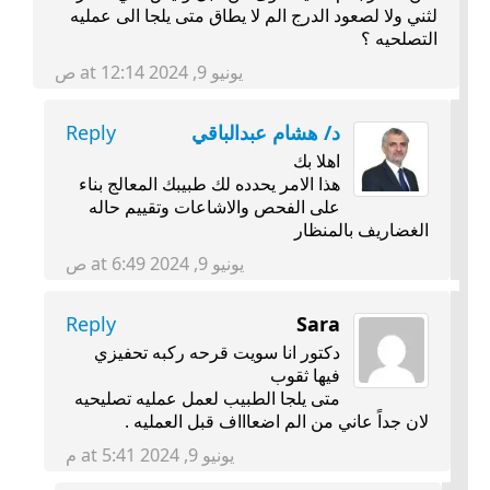
لثني ولا لصعود الدرج الم لا يطاق متى يلجا الى عمليه
التصلحيه ؟
يونيو 9, 2024 at 12:14 ص
د/ هشام عبدالباقي
Reply
اهلا بك
هذا الامر يحدده لك طبيبك المعالج بناء
على الفحص والاشاعات وتقييم حاله
الغضاريف بالمنظار
يونيو 9, 2024 at 6:49 ص
Reply
Sara
دكتور انا سويت قرحه ركبه تحفيزي
فيها ثقوب
متى يلجا الطبيب لعمل عمليه تصليحيه
لان جداً عاني من الم اضعاااف قبل العمليه .
يونيو 9, 2024 at 5:41 م