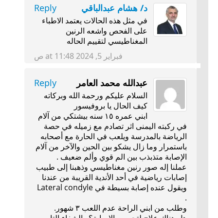
د/ هشام عبدالباقي
Reply
في مثل هذه الحالات يعتمد الاطباء
على الفحص واشعه الرنين
المغناطيسي لتقييم الحاله
فبراير 5, 2024 at 11:48 ص
عبدالله محمد العامر
Reply
السلام عليكم ورحمة الله وبركاته
كيف الحال يا بروفيسور
ابني عمره ١٥ سنه بيشتكي من آلام
في ركبته اليمنى اثر تصادم مع زميله في حصة
الرياضة بالمدرسة ويلعب في الحارة مع أصحابه
باستمرار وما زال يشكو بين الحين والآخر من آلام
الإصابة متذبذب بين الم قوي وألم ضعيف .
عملنا إله صور رنين مغناطيسي وذهبنا إلى طبيب
إصابات رياضية في أحد الأندية القريبة من عندنا
ويقول عنده إصابة بسيطة في Lateral condyle
.
وطلب من ابني الراحة عدم اللعب ٣ شهور.