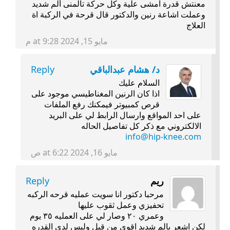
معنتش قدرة امشى علية وكل حركة تألمنى ألم شديد
وعملت اشاعة رنين والدكتور قال قرحة في الركبة اة
العلاج
مايو 15, 2024 at 9:28 م
د/ هشام عبدالباقي
Reply
السلام عليك
اذا كان الرنين المغناطيسي موجود على
قرص كمبيوتر فيمكنك رفع الملفات
على احد المواقع وارسال الرابط لي على البريد
الالكتروني مع ذكر كل تفاصيل الحاله
info@hip-knee.com
مايو 16, 2024 at 6:22 ص
ريم
Reply
مرحبا دكتور انا سويت عمليه قرحه الركبه
تحفيزي وعمل ثقوب عليها
وعمري ٢٠ وصار لي على العمليه ٣٥ يوم
لكن اشعر بالم شديد اقوى من قبل وليس لدي القدره