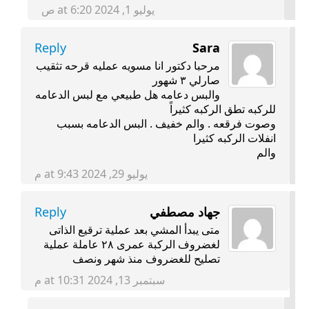
يوليو 1, 2024 at 6:20 ص
Reply
Sara
مرحبا دكتور انا مسويه عمليه قرحه تثقيب
صارلي ٣ شهور
والبس دعامه هل طبيعي مع لبس الدعامه
للركبه تطق الركبه كثيراً
وصوت فرقعه . والم خفيف . البس الدعامه بسبب
انفلات الركبه كثيرا
والم
يوليو 29, 2024 at 9:43 م
جهاد مصطفي
Reply
متى يبدأ المشي بعد عملية ترقيع الذاتى
لغضروف الركبة عمرى ٢٨ عاملة عملية
تصليح للغضروف منذ شهر ونصف
سبتمبر 13, 2024 at 10:31 م