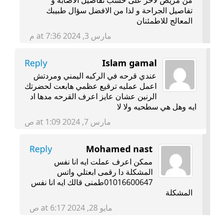
من مريض لآخر على خسب تفاصيل الاصابة و
تفاصيل الجراحة و لذا من الافضل سؤال طبيبك
المعالج للاطمئنان
مارس 3, 2024 at 7:36 م
Reply
Islam gamal
عندي قرحه في الركبه اليمني ومردتش
اعمل عمليه ترقيع عظمي هابعت لحضرتك
الرنين عشان عايز اعرف القرحه مدها اد
ايه وهل هي سطحيه ولا لا
مارس 7, 2024 at 1:09 ص
Reply
Mohamed nast
ممكن اعرف عملت ايه انا نفس
المشكلة دا رقمى ابعتلي واتس
01016600647طمنى قالك ايه انا نفس
المشكلة
مايو 28, 2024 at 6:17 ص