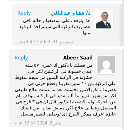
د/ هشام عبدالباقي
Reply
هذا يتوقف على موضعها و حالة باقى
غضاريف الركبة التى سيتم اخذ الترقيع
منها
ديسمبر 31, 2023 at 9:13 ص
Reply
Abeer Saad
من فضلك يا دكتور انا عمرى ٥٧ سنه
عندي خشونة فى الركبتين لكن فى
خشونة فى الركبة اليمين من نتيجة سقوط
على الركبة من ١٠ سنين تقريبا وقطع جزئى فى
غضروف لكن الامور تحسنت بعد ما عملت علاج طبيعي
لكن من شهر تقريبا بدأ ألم شديد فى الركبة وتوقف تام
عن الحركة ولما كشفت الدكتور قال ان فى ٣ قرح فى
المفصل وعطانى علاج لكن مفيش تقدم . من فضلك
عايزة اعرف ممكن القرح دى توصلنى لتغيير مفصل
يناير 3, 2024 at 12:57 م