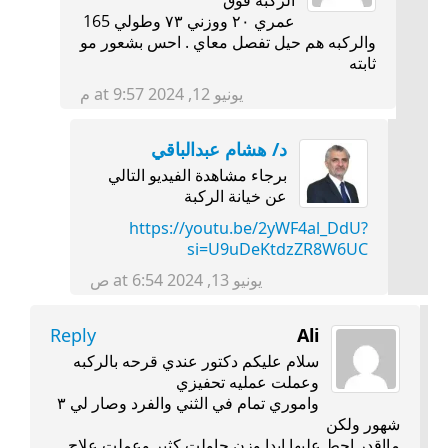
الركبه فوق
عمري ٢٠ ووزني ٧٣ وطولي 165
والركبه هم حيل تفصل معاي . احس بشعور مو
ثابته
يونيو 12, 2024 at 9:57 م
د/ هشام عبدالباقي
برجاء مشاهدة الفيديو التالي
عن خيانة الركبة
https://youtu.be/2yWF4al_DdU?
si=U9uDeKtdzZR8W6UC
يونيو 13, 2024 at 6:54 ص
Reply
Ali
سلام عليكم دكتور عندي قرحه بالركبه
وعملت عمليه تحفيزي
واموري تمام في الثني والفرد وصار لي ٣
شهور ولكن
مااقدر احط عليها ابدا وزن حاولت كثير وعملت علاج