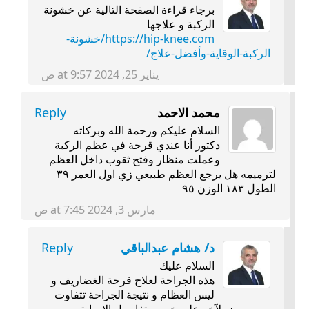
برجاء قراءة الصفحة التالية عن خشونة
الركبة و علاجها
https://hip-knee.com/خشونة-
الركبة-الوقاية-وأفضل-علاج/
يناير 25, 2024 at 9:57 ص
محمد الاحمد
Reply
السلام عليكم ورحمة الله وبركاته
دكتور أنا عندي قرحة في عظم الركبة
وعملت منظار وفتح ثقوب داخل العظم
لترميمه هل يرجع العظم طبيعي زي اول العمر ٣٩
الطول ١٨٣ الوزن ٩٥
مارس 3, 2024 at 7:45 ص
د/ هشام عبدالباقي
Reply
السلام عليك
هذه الجراحة لعلاح قرحة الغضاريف و
ليس العظام و نتيجة الجراحة تتفاوت