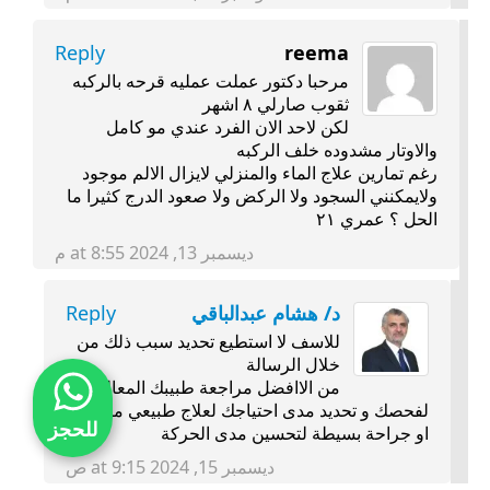
Reply
reema
مرحبا دكتور عملت عمليه قرحه بالركبه
ثقوب صارلي ٨ اشهر
لكن لاحد الان الفرد عندي مو كامل
والاوتار مشدوده خلف الركبه
رغم تمارين علاج الماء والمنزلي لايزال الالم موجود
ولايمكنني السجود ولا الركض ولا صعود الدرج كثيرا ما
الحل ؟ عمري ٢١
ديسمبر 13, 2024 at 8:55 م
د/ هشام عبدالباقي
Reply
للاسف لا استطيع تحديد سبب ذلك من
خلال الرسالة
من الاافضل مراجعة طبيبك المعالج
لفحصك و تحديد مدى احتياجك لعلاج طبيعي مكثف
للحجز
او جراحة بسيطة لتحسين مدى الحركة
ديسمبر 15, 2024 at 9:15 ص