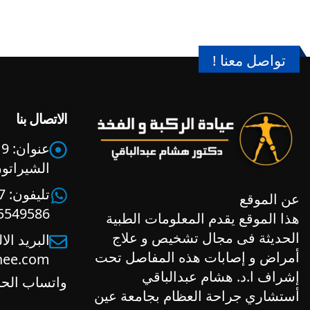
تواصل معنا !
الاتصال بنا
عنوان:
9
الشيراتو
تليفون:
عن الموقع
5549586
هذا الموقع يقدم المعلومات الطبية
الحديثة فى مجال تشخيص و علاج
البريد الا
أمراض و إصابات هذه المفاصل تحت
nee.com
إشراف ا.د. هشام عبدالباقي
واتساب الح
أستشاري جراحة العظام بجامعة عين