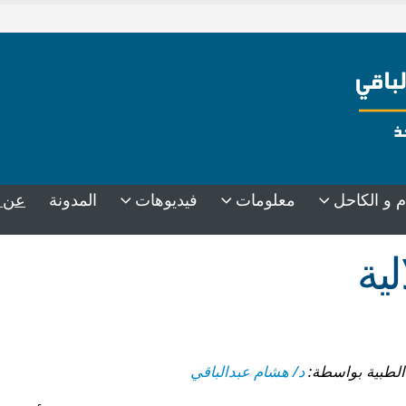
عن 
م و الكاحل
معلومات
فيديوهات
المدونة
لية
د/ هشام عبدالباقي