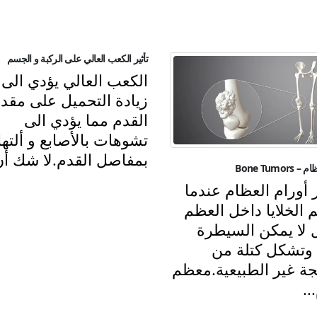
تأثير الكعب العالي على الركبة و الجسم
الكعب العالي يؤدي الى
زيادة التحميل على مقد
القدم مما يؤدي الى
تشوهات بالأصابع و ألتها
بمفاصل القدم.لا شك أن.
Bone Tumor
 أورام العظام عندما
 الخلايا داخل العظم
لا يمكن السيطرة
 وتشكل كتلة من
جة غير الطبيعية.معظم
..