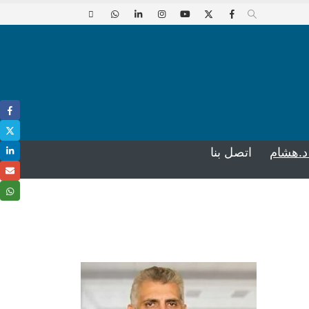
د.هشام
اتصل بنا