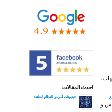
هاب.
احدث المقالات
ة
فيديوهات أمراض العظام الشائعة
فيدي
للع
يس و