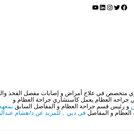
تويتر
فيسبوك
لينكد إن
إنستجرام
يوتيوب
 متخصص في علاج أمراض و إصابات مفصل الفخذ والر
اكتر من40 سنه في جراحه العظام يعمل كاستشاري جراحة العظام و
و رئيس قسم جراحة العظام و المفاصل السابق
بمعهد
لعظام و المفاصل
فى دبي
.
للمزيد عن د/هشام عبدالب