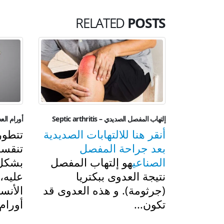
RELATED
POSTS
إلتهاب المفصل الصديدي – Septic arthritis
أورام العظام – s
أنقر هنا للالتهابات الصديدية
تتطور
بعد جراحة المفصل
تنقسم
الصناعي
هو إلتهاب المفصل
بشكل 
نتيجة العدوى ببكتريا
عليه،
(جرثومة). و هذه العدوى قد
الأنس
تكون...
أورام.