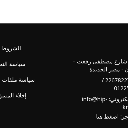
الشروط و
 شارع مصطفى رفعت –
سياسة التح
ن - مصر الجديدة
سياسة ملفات ت
22678227 /
0122
إخلاء المسؤ
لكتروني:
info@hip-
k
جز:
اضغط هنا