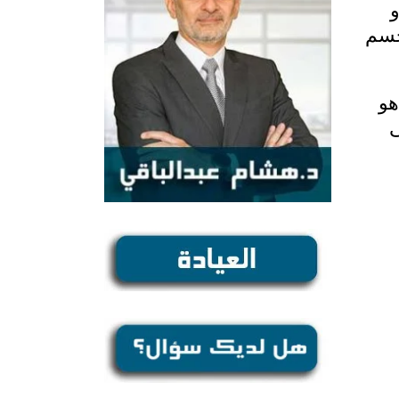
و
جسم
هو
ى