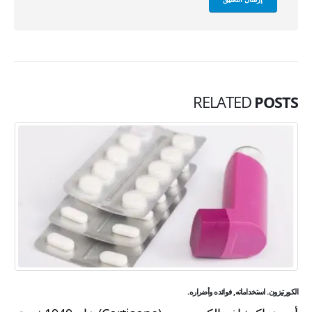
RELATED
POSTS
الكورتيزون. استخداماته, فوائده وأضراره.