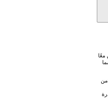
معًا
ما
من
رة