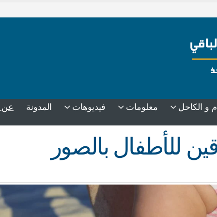
عن 
م و الكاحل
معلومات
فيديوهات
المدونة
ن للأطفال بالصور