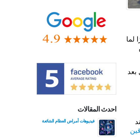
 لما
بعد
احدث المقالات
د
فيديوهات أمراض العظام الشائعة
فيدي
للع
قين