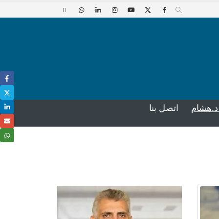
د.هشام
اتصل بنا