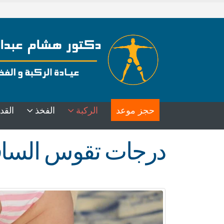
حجز موعد
الركبة
الفخذ
القد
درجات تقوس الساقي