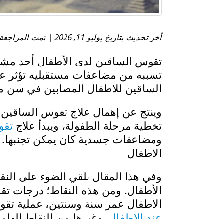
أخر تحديث بتاريخ يوليو 11, 2026 | تمت المراجعة الطبية بواسطة:
تقوس الساقين لدى الأطفال أحد مشكلات
تسببه من مضاعفات مستقبليه تؤثر عل
الساقين للاطفال المصابين في سن م
وينتج عن إهمال علاج تقوس الساقين 
تخطية مرحلة الطفولة، ويبدأ علاج
تقو
ومضاعفات جسدية كان يمكن تجنبها. إل
الاطفال
وفي هذا المقال نلقي الضوء على النق
الأطفال. ومن هذه النقاط؛ درجات تق
الاطفال عمر سنة وسنتين، عملية تقو
عند الاطفال
. وغيرها من النقاط الهامة 