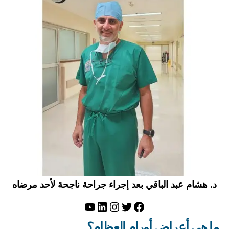
د. هشام عبد الباقي بعد إجراء جراحة ناجحة لأحد مرضاه
تويتر
فيسبوك
لينكد إن
إنستجرام
يوتيوب
ما هي أعراض أورام العظام؟