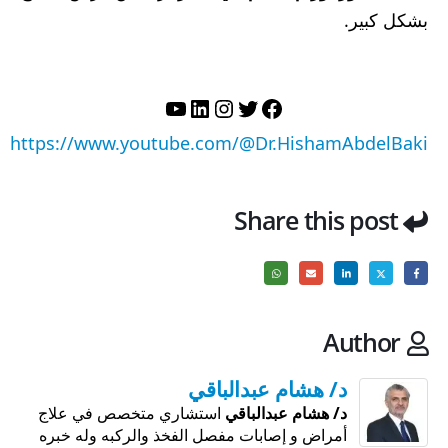
بشكل كبير.
تويتر
فيسبوك
لينكد إن
إنستجرام
يوتيوب
https://www.youtube.com/@Dr.HishamAbdelBaki
Share this post
Author
د/ هشام عبدالباقي
د/ هشام عبدالباقي
استشاري متخصص في علاج
أمراض و إصابات مفصل الفخذ والركبه وله خبره