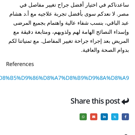
ساعدناكم في اختيار أفضل جراح تغيير مفاصل في
مصر. لا نعدكم سوى بأفضل تجربة علاجيه مع أ.د هشام
عبد الباقي، بنسب شفاء عالية واهتمام بجميع المرضى
وإسداء النصائح الهامة لهم ولذويهم، ومتابعة دقيقة مع
المريض بعد إجراء جراحة تغيير المفاصل. مع تمنياتنا لكم
بدوام الصحة والعافية.
References
4%D8%B5%D9%86%D8%A7%D8%B9%D9%8A%D8%A9
Share this post