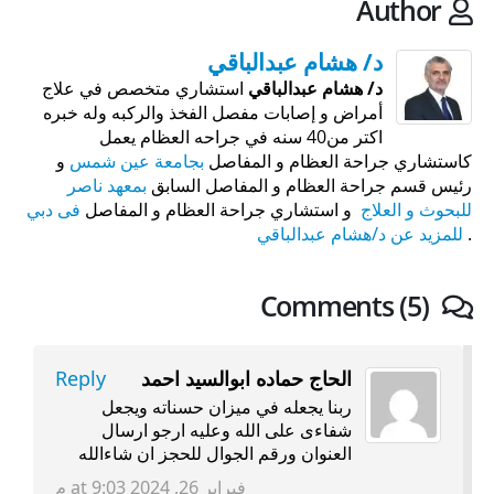
Author
د/ هشام عبدالباقي
د/ هشام عبدالباقي
استشاري متخصص في علاج
أمراض و إصابات مفصل الفخذ والركبه وله خبره
اكتر من40 سنه في جراحه العظام يعمل
كاستشاري جراحة العظام و المفاصل
بجامعة عين شمس
و
رئيس قسم جراحة العظام و المفاصل السابق
بمعهد ناصر
للبحوث و العلاج
و استشاري جراحة العظام و المفاصل
فى دبي
.
للمزيد عن د/هشام عبدالباقي
Comments (5)
الحاج حماده ابوالسيد احمد
Reply
ربنا يجعله في ميزان حسناته ويجعل
شفاءى على الله وعليه ارجو ارسال
العنوان ورقم الجوال للحجز ان شاءالله
فبراير 26, 2024 at 9:03 م