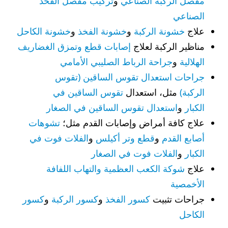
مفصل الركبة الصناعي
و
تركيب مفصل الفخذ
الصناعي
علاج
خشونة الركبة
و
خشونة الفخذ
و
خشونة الكاحل
مناظير الركبة لعلاج
إصابات قطع وتمزق الغضاريف
الهلالية
و
جراحة الرباط الصليبي الأمامي
جراحات استعدال تقوس الساقين (تقوس
الركبة)
مثل، استعدال
تقوس الساقين في
الكبار
و
استعدال تقوس الساقين في الصغار
علاج كافة أمراض وإصابات القدم مثل؛
تشوهات
أصابع القدم
و
قطع وتر أكيلس
و
الفلات فوت في
الكبار
و
الفلات فوت في الصغار
علاج
شوكة الكعب العظمية والتهاب اللفافة
الأخمصية
جراحات تثبيت
كسور الفخذ
و
كسور الركبة
و
كسور
الكاحل