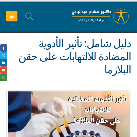
دليل شامل: تأثير الأدوية
المضادة للالتهابات على حقن
البلازما