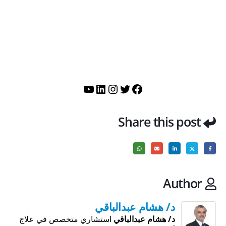
تويتر
فيسبوك
لينكد إن
إنستجرام
يوتيوب
Share this post
Author
د/ هشام عبدالباقي
د/ هشام عبدالباقي
استشاري متخصص في علاج