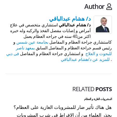
Author
د/ هشام عبدالباقي
د/ هشام عبدالباقي
استشاري متخصص في علاج
أمراض و إصابات مفصل الفخذ والركبه وله خبره
اكتر من40 سنه في جراحه العظام يعمل
كاستشاري جراحة العظام و المفاصل
بجامعة عين شمس
و
رئيس قسم جراحة العظام و المفاصل السابق
بمعهد ناصر
للبحوث و العلاج
و استشاري جراحة العظام و المفاصل
فى دبي
.
للمزيد عن د/هشام عبدالباقي
RELATED
POSTS
المشروبات الغازية و العظام
هل هناك تأثير ضار للمشروبات الغازية على العظام؟
يحذر العلماء من أن الإفراط فى شرب المشروبات