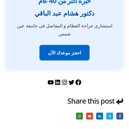
خبرة أكثر من 40 عام
دكتور هشام عبد الباقي
استشاري جراحة العظام و المفاصل فى جامعة عين
شمس
احجز موعدك الآن
تويتر
فيسبوك
لينكد إن
إنستجرام
يوتيوب
Share this post