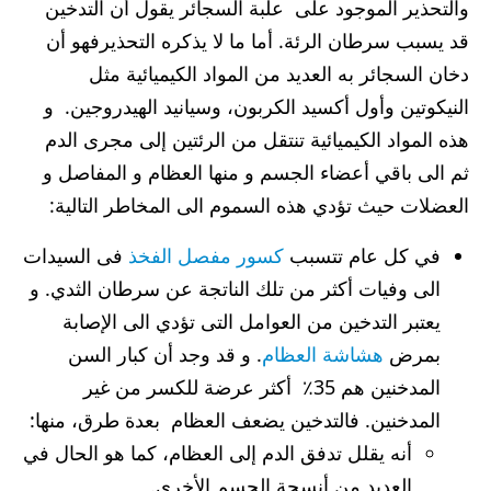
والتحذير الموجود على علبة السجائر يقول أن التدخين
قد يسبب سرطان الرئة. أما ما لا يذكره التحذيرفهو أن
دخان السجائر به العديد من المواد الكيميائية مثل
النيكوتين وأول أكسيد الكربون، وسيانيد الهيدروجين. و
هذه المواد الكيميائية تنتقل من الرئتين إلى مجرى الدم
ثم الى باقي أعضاء الجسم و منها العظام و المفاصل و
العضلات حيث تؤدي هذه السموم الى المخاطر التالية:
في كل عام تتسبب
كسور مفصل الفخذ
فى السيدات
الى وفيات أكثر من تلك الناتجة عن سرطان الثدي. و
يعتبر التدخين من العوامل التى تؤدي الى الإصابة
بمرض
هشاشة العظام
. و قد وجد أن كبار السن
المدخنين هم 35٪ أكثر عرضة للكسر من غير
المدخنين. فالتدخين يضعف العظام بعدة طرق، منها:
أنه يقلل تدفق الدم إلى العظام، كما هو الحال في
العديد من أنسجة الجسم الأخرى.