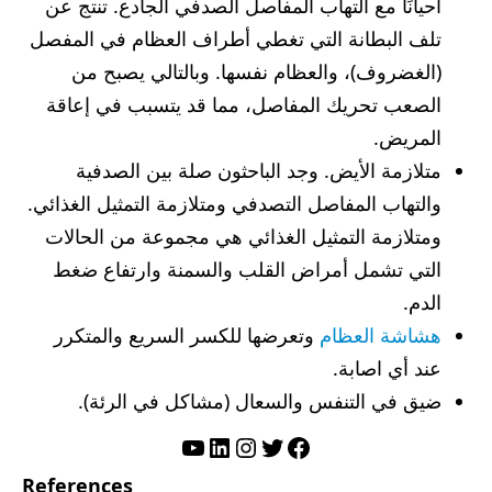
أحيانًا مع التهاب المفاصل الصدفي الجادع. تنتج عن
تلف البطانة التي تغطي أطراف العظام في المفصل
(الغضروف)، والعظام نفسها. وبالتالي يصبح من
الصعب تحريك المفاصل، مما قد يتسبب في إعاقة
المريض.
متلازمة الأيض. وجد الباحثون صلة بين الصدفية
والتهاب المفاصل التصدفي ومتلازمة التمثيل الغذائي.
ومتلازمة التمثيل الغذائي هي مجموعة من الحالات
التي تشمل أمراض القلب والسمنة وارتفاع ضغط
الدم.
هشاشة العظام
وتعرضها للكسر السريع والمتكرر
عند أي اصابة.
ضيق في التنفس والسعال (مشاكل في الرئة).
تويتر
فيسبوك
لينكد إن
إنستجرام
يوتيوب
References