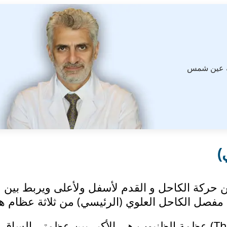
ة عين شمس
)
حركة الكاحل و القدم لأسفل ولأعلى ويربط بين
فصل الكاحل العلوي (الرئيسي) من ثلاثة عظام ه
عظمة الظنبوب (الساق) :(The tibia) عظمة الظنبوب هي الأكبر بين عظمتي الساق