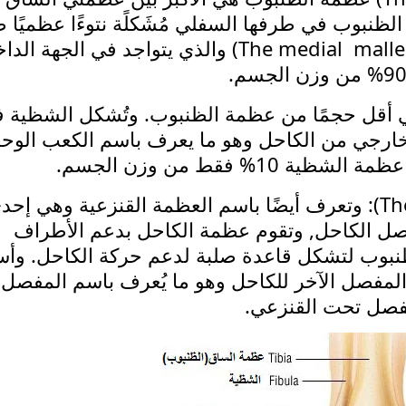
نبوب في طرفها السفلي مُشَكلًة نتوءًا عظميًا صل
يُعرف باسم الكعب الإنسي (The medial malleolus) والذي يتواجد في الجهة 
ظية (The fibula): وهي أقل حجمًا من عظمة الظنبوب. وتُشكل الشظية
ب الخارجي من الكاحل وهو ما يعرف باسم الكعب الو
عظمة الكاحل أو الثالوث (The talus): وتعرف أيضًا باسم العظمة القنزعية وهي إح
ل الكاحل, وتقوم عظمة الكاحل بدعم الأطراف
نبوب لتشكل قاعدة صلبة لدعم حركة الكاحل. وأ
المفصل الآخر للكاحل وهو ما يُعرف باسم المفصل
مفصل تحت القنزعي.