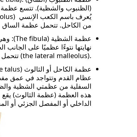
(الظنبوب والشظية). تتسع عظمة الظ
من الكاحل. تتحمل عظمة الساق 90% من وزن الجسم.
عظمة الش
نهايتها نتوءًا عظميًا على الجان
.(the lateral malleolus) تتحمل عظمة الشظية 10% فقط من وزن الجسم.
عظام القدم وتتواجد في عمق مفص
السفلية من عظمتي الشظية والظ
هذه العظمة (عظمة الثالوث) يقع 
الداخلي أو المفصل الجزئي أو ال