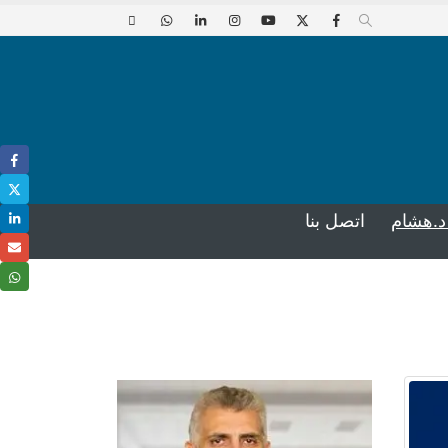
د.هشام
اتصل بنا