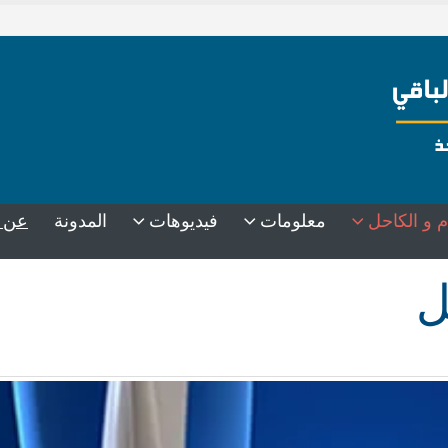
عن 
م و الكاحل
معلومات
فيديوهات
المدونة
ل