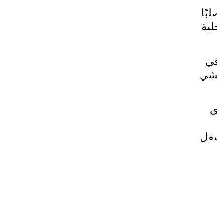
بًا
الداخلية
 في
حشي
دى
سفل