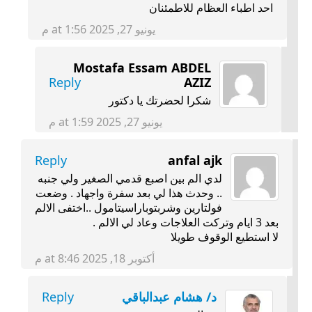
احد اطباء العظام للاطمئنان
يونيو 27, 2025 at 1:56 م
Mostafa Essam ABDEL
Reply
AZIZ
شكرا لحضرتك يا دكتور
يونيو 27, 2025 at 1:59 م
‪anfal ajk‬‏
Reply
لدي الم بين اصبع قدمي الصغير ولي جنبه
.. وحدث هذا لي بعد سفرة واجهاد . وضعت
فولتارين وشربتوباراسيتامول ..اختفى الالم
بعد 3 ايام وتركت العلاجات وعاد لي الالم .
لا استطيع الوقوف طويلا
أكتوبر 18, 2025 at 8:46 م
د/ هشام عبدالباقي
Reply