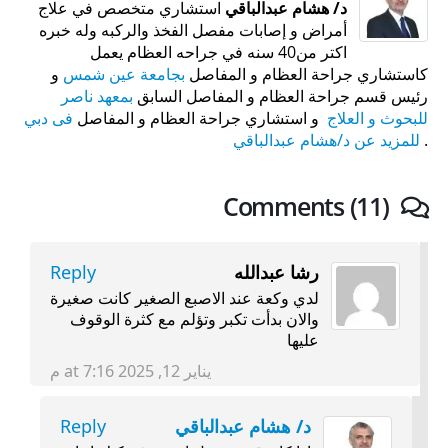
د/ هشام عبدالباقي
استشاري متخصص في علاج
أمراض و إصابات مفصل الفخذ والركبه وله خبره
اكتر من40 سنه في جراحه العظام يعمل
كاستشاري جراحة العظام و المفاصل
بجامعة عين شمس
و
رئيس قسم جراحة العظام و المفاصل السابق
بمعهد ناصر
للبحوث و العلاج
و استشاري جراحة العظام و المفاصل
فى دبي
.
للمزيد عن د/هشام عبدالباقي
Comments (11)
رشا عبدالله
Reply
لدي وكعة عند الاصبع الصغير كانت صغيرة
والان بدأت تكبر وتؤلم مع كثرة الوقوف
عليها
يناير 12, 2025 at 7:16 م
د/ هشام عبدالباقي
Reply