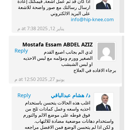
اذا كان قد تم عمل اشعة, فيمكنك إعادة
ارسال رسالتك مع صور واضحة للاشعة
على البريد الالكتروني
info@hip-knee.com
يناير 12, 2025 at 7:38 م
Mostafa Essam ABDEL AZIZ
Reply
لدي الم بجانب اصبع القدم
الصغير وورم ومؤلمه مع لبس الاحذيه
او لبس الشبشب
برجاء الافاده في العلاج
يونيو 27, 2025 at 12:50 م
د/ هشام عبدالباقي
Reply
اغلب هذه الحالات يتحسن باستخدام
احذيه واسعه وعمل كمادات ثلج من
فوق فوطه على موضع الالم والتورم
واستخدام دهانات موضعية مضادة للالتهاب.
و لكن اذا لم يتحسن الوضع فمن الافضل مراجعه