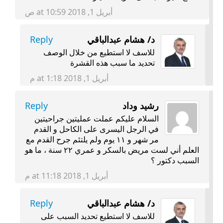
أبريل 1, 2018 at 10:59 ص
د/ هشام عبدالباقي
Reply
للاسف لا استطيع من خلال الوصف
تحديد ما سبب هذه القشرة
أبريل 1, 2018 at 1:18 م
رشيد وداد
Reply
السلام عليكم عملت عمليتين جراحيتين
في الرجل اليسرى على الكاحل و القدم
مر شهر و ١١ يوم ولم يلتئم جرح القدم مع
العلم أني لست مريض بالسكر و عمري ٢٢ سنة ، ما هو
السبب دكتور ؟
أبريل 1, 2018 at 11:18 م
د/ هشام عبدالباقي
Reply
للاسف لا استطيع تحديد السبب على