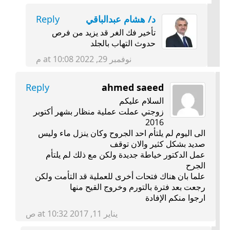
د/ هشام عبدالباقي
Reply
تأخير فك الغر قد يزيد من فرص
حدوث التهاب بالجلد
نوفمبر 29, 2022 at 10:08 م
Reply
ahmed saeed
السلام عليكم
زوجتي عملت عملية منظار بشهر أكتوبر
2016
الى اليوم لم يلتأم احد الجروح وكان ينزل ماء وليس
صديد بشكل كثير والان توقف
عمل الدكتور خياطة جديدة ولكن مع ذلك لم يلتأم
الجرح
علما بان هناك فتحات أخرى للعملية قد التأمت ولكن
رجعت بعد فترة بالتورم وخروج القيح منها
ارجوا منكم الإفادة
يناير 11, 2017 at 10:32 ص