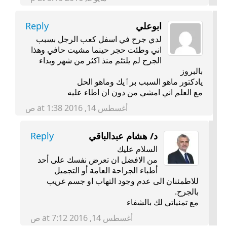
ابوعلي
Reply
لدي جرح في اسفل كعب الرجل بسبب
اني وطئت حجر حينما مشيت حافي وهذا
الجرح لم يلتئم منذ اكثر من شهر وبداء
بالبروز
يادكتور ماهو السبب برٱيك وماهو الحل
مع العلم اني امشي من دون ان اطاء عليه
أغسطس 14, 2016 at 1:38 ص
د/ هشام عبدالباقي
Reply
السلام عليك
من الافضل ان تعرض نفسك على أحد
أطباء الجراحة العامة أو التجميل
للاطمئنان الى عدم وجود التهاب او جسم غريب
بالجرح.
مع تمنياتي لك بالشفاء
أغسطس 14, 2016 at 7:12 ص