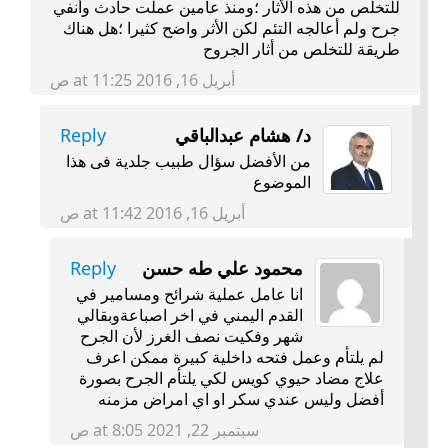
للتخلص من هذه اﻷثار ؛ومنذ عامين عملت حادث وأنفي
جرح ولم أعالجه التئم لكن اﻷثر واضح كثيرا ؛هل هناك
طريقة للتخلص من أثار الجروح
أبريل 16, 2016 at 11:25 ص
د/ هشام عبدالباقي
Reply
من الأفضل سؤال طبيب جلدية فى هذا
الموضوع
أبريل 16, 2016 at 11:42 ص
محمود علي طه حسن
Reply
انا عامل عملية شرائح ومسامير في
القدم اليمني في اخر اصباعةوبقالي
شهر وفكيت نصف الغرز لأن الجرح
لم يلتأم وعمل فتحه داخلية كبيرة ممكن اعرف
علاج مضاد حيوي كويس لكي يلتأم الجرح بصورة
أفضل وليس عندي سكر او اي امراض مزمنه
سبتمبر 22, 2021 at 8:05 ص