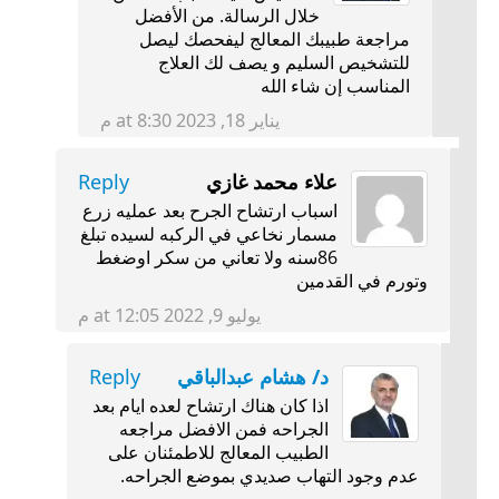
خلال الرسالة. من الأفضل
مراجعة طبيبك المعالج ليفحصك ليصل
للتشخيص السليم و يصف لك العلاج
المناسب إن شاء الله
يناير 18, 2023 at 8:30 م
علاء محمد غازي
Reply
اسباب ارتشاح الجرح بعد عمليه زرع
مسمار نخاعي في الركبه لسيده تبلغ
86سنه ولا تعاني من سكر اوضغط
وتورم في القدمين
يوليو 9, 2022 at 12:05 م
د/ هشام عبدالباقي
Reply
اذا كان هناك ارتشاح لعده ايام بعد
الجراحه فمن الافضل مراجعه
الطبيب المعالج للاطمئنان على
عدم وجود التهاب صديدي بموضع الجراحه.