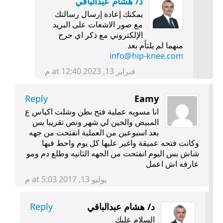
د/ هشام عبدالباقي
يمكنك إعادة إرسال رسالتك
مع صور الاشعات على البريد
الإلكتروني مع ذكر اي جرح
منهما لم يلتأم بعد
info@hip-knee.com
فبراير 13, 2023 at 12:40 م
Reply
Eamy
انا مسويه عملية فتح بطن وشلت اكياس ع
المبيض والحين لي شهر ونص تقريبا بس
بعد اسبوعين من العملية انفتحت من جهه
وكانت فتحه عميقة واغير عليها كل يوم واحط فيها
شاش بس اليوم انفتحت من الجهه الثانيه وطلع دم ومو
عارفه اش اعمل
يوليو 13, 2017 at 5:03 م
د/ هشام عبدالباقي
Reply
السلام عليك