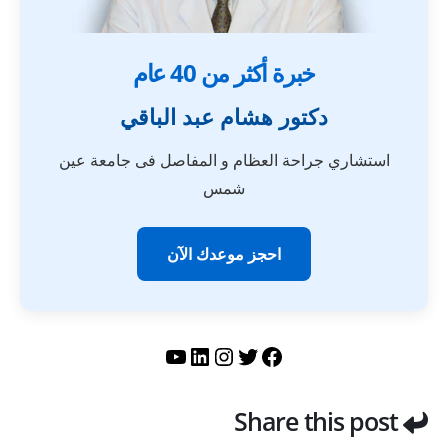
خبرة أكثر من 40 عام
دكتور هشام عبد الباقي
استشاري جراحة العظام و المفاصل فى جامعة عين
شمس
احجز موعدك الآن
تويتر
فيسبوك
لينكد إن
إنستجرام
يوتيوب
Share this post