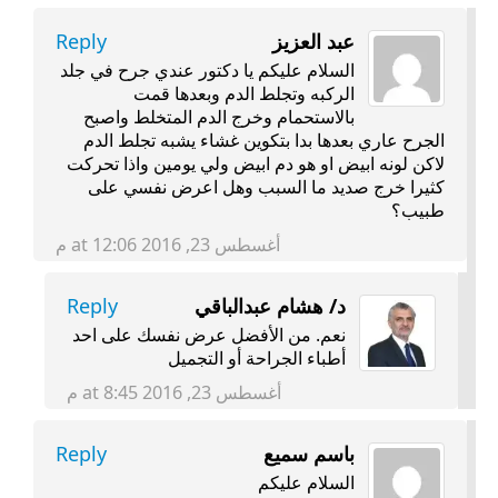
عبد العزيز
Reply
السلام عليكم يا دكتور عندي جرح في جلد
الركبه وتجلط الدم وبعدها قمت
بالاستحمام وخرج الدم المتخلط واصبح
الجرح عاري بعدها بدا بتكوين غشاء يشبه تجلط الدم
لاكن لونه ابيض او هو دم ابيض ولي يومين واذا تحركت
كثيرا خرج صديد ما السبب وهل اعرض نفسي على
طبيب؟
أغسطس 23, 2016 at 12:06 م
د/ هشام عبدالباقي
Reply
نعم. من الأفضل عرض نفسك على احد
أطباء الجراحة أو التجميل
أغسطس 23, 2016 at 8:45 م
باسم سميع
Reply
السلام عليكم