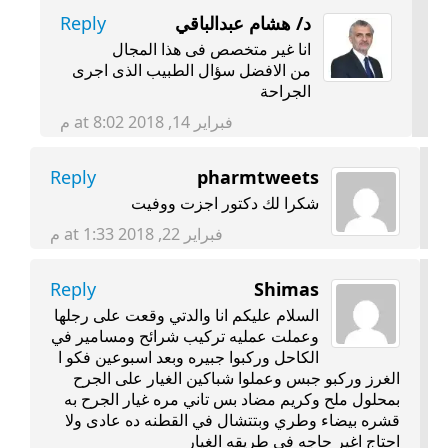
د/ هشام عبدالباقي
Reply
انا غير متخصص فى هذا المجال
من الافضل سؤال الطبيب الذى اجرى
الجراحة
فبراير 14, 2018 at 8:02 م
Reply
pharmtweets
شكرا لك دكتور اجزت ووفيت
فبراير 22, 2018 at 1:33 م
Reply
Shimas
السلام عليكم انا والدتي وقعت على رجلها
وعملت عمليه تركيب شرائح ومسامير في
الكاحل وركبوا جبيره وبعد اسبوعين فكو ا
الغرز وركبو جبس وعملوا شباكين الغيار على الجرح
بمحلول ملح وكريم مضاد بس تاني مره غيار الجرح به
قشره بيضاء وطري وبتتشال في القطنه ده عادى ولا
احتاج اغير حاجه فى طريقه الغيار