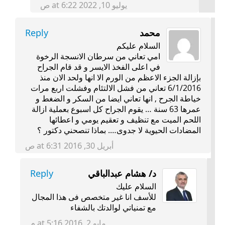
يوليو 10, 2022 at 6:22 ص
محمد
Reply
السلام عليكم
امي تعاني من سرطان الانسجة الرخوة
في اعلى الفخذ الايسر و قد قام الجراح
بإزالة الجزء الاعظم من الورم الا انها ولحد الان منذ
6/1/2016 تعاني من فشل الالتئام وفشلت اربع مرات
خياطة الجرح , انها تعاني ايضا من السكر و الضغط و
عمرها 63 سنة … يقوم الجراح كل اسبوع بعملية ازالة
اللحم الميت مع تنظيف و تعقيم يومي و اعطائها
المضادات الحيوية لا جدوى…. بماذا تنصحني دكتور ؟
أبريل 30, 2016 at 6:31 ص
د/ هشام عبدالباقي
Reply
السلام عليك
للأسف انا غير متخصص فى هذا المجال
مع تمنياتي لوالدتك بالشفاء
مايو 2, 2016 at 5:16 م