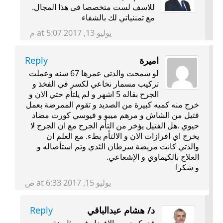
للاسف لست متخصصا فى هذا المجال.
مع تمننياتي لك بالشفاء
يوليو 13, 2017 at 5:07 م
اميرة
Reply
لو سمحت والدتي عمرها 67 سنه وعملت
تركيب مسمار نخاعي لكسر في الفخذ و
الجرح بقاله 5 اشهر و لم يلتأم حتي الان و
خرج منه كميه كبيرة من الصديد و تقوم الممرضة بعمل
فتيل من الشاش و مرهم ميبو و فيوسي كورت مضاد
حيوي .هل الفتيل يؤخر من التأم الجرح مع ان الجرح لا
يخرج اي افرازات الان و الالتأم بطء. مع العلم ان
والدتي كانت مريضة سرطان الثدي وتم استأصاله و
العلاج بالكيماوي و الإشعاعي.
و شكرا
يوليو 15, 2017 at 6:33 ص
د/ هشام عبدالباقي
Reply