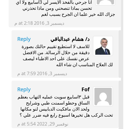
انا جرحي بالفخذ الايسر لي 3اسابيع ولا اي
تحسن بماذا تنصحني ومن ماذا تحذرني
جزاك الله خير علما ان الجرح بسبب لغم
ديسمبر 3, 2016 at 2:18 م
د/ هشام عبدالباقي
Reply
للاسف لا استطيع تقييم حالتك بصورة
دقيقة من خلال الرسالة. من الافضل
عرض نفسك على احد الاطباء ليصف
لك العلاج المناسب ان شاء الله
ديسمبر 3, 2016 at 7:59 م
Reply
Fof
قبل ٣اسابيع سويت عمليه التهاب بعظم
الساق وحطو اسمنت طبي وشرايح
ولحد الان مافكيت الدبابيس لنو مكانها
تحت الركب هل تخيرها اسبوع رابع فيه ضرر علي ؟
نوفمبر 29, 2022 at 5:54 م