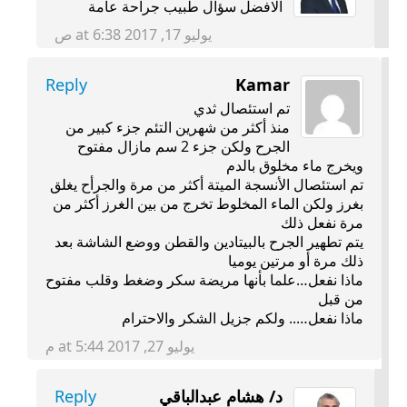
الافضل سؤال طبيب جراحة عامة
يوليو 17, 2017 at 6:38 ص
Reply
Kamar
تم استئصال ثدي
منذ أكثر من شهرين التئم جزء كبير من
الجرح ولكن جزء 2 سم مازال مفتوح
ويخرج ماء مخلوق بالدم
تم استئصال الأنسجة الميتة أكثر من مرة والجرأح يغلق
بغرز ولكن الماء المخلوط تخرج من بين الغرز أكثر من
مرة نفعل ذلك
يتم تطهير الجرح بالبيتادين والقطن ووضع الشاشة بعد
ذلك مرة أو مرتين يوميا
ماذا نفعل…علما بأنها مريضة سكر وضغط وقلب مفتوح
من قبل
ماذا نفعل….. ولكم جزيل الشكر والاحترام
يوليو 27, 2017 at 5:44 م
د/ هشام عبدالباقي
Reply