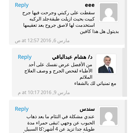
Reply
eee
سقطت على ركبتي وجرحت فيها جرح
كبيت بحيث ازيلت طبقةجلد الركبه
استخدمت لها لاصق جروح بعد تعقيمها
بديتول هل هذا كافين
مارس 6, 2016 at 12:57 ص
د/ هشام عبدالباقي
Reply
من الأفضل عرض نفسك على أحد
الأطباء لفحص الجرح و وصف العلاج
الملائم
مع تمنياتي لك بالشفاء
مارس 9, 2016 at 10:17 م
سندس
Reply
عندي مشكلة في التئام ما بعد ذهاب
الحبوب عن وجهي ؛تبقى حمراء مدة
طويلة جدا تزيد عن 4 أشهر؛كا السبيل