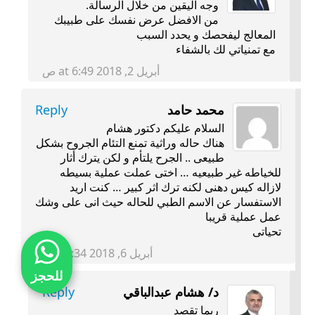
وجه اليقين من خلال الرسالة.
من الافضل عرض نفسك على طبيبك
المعالج ليفحصك و يحدد السبب
مع تمنياتي لك بالشفاء
أبريل 2, 2018 at 6:49 ص
محمد حامد
Reply
السلام عليكم دكتور هشام
هناك حاله وراثية تمنع التئام الجروح بشكل
طبيعى .. الجرح يلتأم و لكن يترك أثار
للخياطه غير طبيعيه … اختى عملت عملية بسيطه
لازاله كيس دهنى لكنه ترك اثر كبير … كنت اريد
الاستفسار عن الاسم الطبي للحاله حيث انى على وشك
عمل عملية قريبا
تحياتى
أبريل 6, 2018 at 3:34 ص
للحجز
د/ هشام عبدالباقي
Reply
ربما تقصد