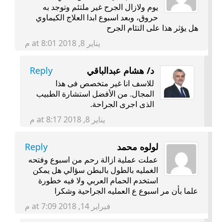
يوم ولازال الجرح غير ملتئم وتوجد به
حروق، وبعد اسبوع ابدا العلاج الكيماوي
هل يؤثر هذا على التئام الجرح
يناير 8, 2018 at 8:01 م
د/ هشام عبدالباقي
Reply
للاسف انا غير متخصص فى هذا
المجال. من الأفضل استشارة الطبيب
الذى اجرى الجراحة.
يناير 8, 2018 at 8:17 م
لولوه محمد
Reply
عملت عملية ازالة رحم من اسبوع وفتحه
الغمليه بالطول بالبطن سؤالي هل يمكن
استخدم الحمام العربي ولا فيه خطورة
علما بأن مر اسبوع ع العمليه الجراحية وشكرا
فبراير 14, 2018 at 7:09 م