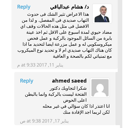
د/ هشام عبدالباقي
Reply
هذا الاعراض تثير الشك فى حدوث
التهاب صديدي فى المفصل. و لذا من
الافضل فى مثل هذه الحالات وقف اي
مضاد حيوي لمدة اسبوع على الاقل ثم اخذ عينة
بابرة من السائل الموجود بالركبة و عمل فحص
ميكروسكوبي له و عمل مزرعة ايضا لتحديد ما اذا
كان هناك التهاب صديدي ام لا و تحديد نوع الميكروب
مع تمنياتي لكم بالصحة و العافية
يناير 11, 2017 at 9:33 م
Reply
ahmed saeed
شكرا لتجاوبك دكتور
الفتحة ليست بالركبة وانما بالبطن
اعلى الحوض
انا اعتذر اذا كان سؤالي في غير محله
لكن لربما اجد الإفادة منك
يناير 17, 2017 at 9:38 ص