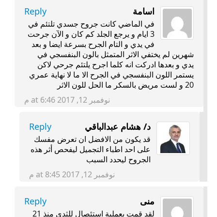
اسامة
Reply
في الماضي كانت جروح جسدي تلتئم في
3 ايام و يرجع الجلد كم كان و الآن جرحت
في يدي و التام الجرح بسرعة ايضا و بعد
شهرين لم يختفي الاثر المتمثل بالون البنفسجي في
يدي و بعدها ادركت انه كلما اجرح يلتئم جرحي لاكن
يستمر اللون البنفسجي في الجرح الا ما لا نهاية عمري
20 و لست مريض بالسكر ما الحل للون الاثر
نوفمبر 12, 2017 at 6:46 م
د/ هشام عبدالباقي
Reply
قد يكون من الافضل ان تعرض مفسك
على احد اطباء التجميل ليفحص أثر هذه
الجروح ليحدد السبب
نوفمبر 12, 2017 at 8:45 م
منى
Reply
لقد قمت بعملية استئصال للثدي منذ 21