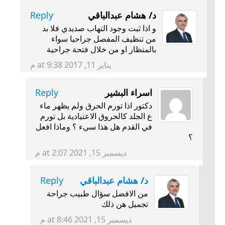
د/ هشام عبدالباقي
Reply
و اذا ثبت وجود التهاب صديدي فلا بد
من تنظيف المفصل جراحيا سواء
بالمنظار او من خلال فتحة جراحية
يناير 11, 2017 at 9:38 م
اسراء البشير
Reply
دكتور اذا تورم الحرق ولم يظهر ماء
ع الجلد كالحروق الاعتيادية بل تورم
في القدم هل هذا سيء ؟ وماذا افعل
؟
ديسمبر 15, 2021 at 2:07 م
د/ هشام عبدالباقي
Reply
من الافضل سؤال طبيب جراحة
تجميل هن ذلك
ديسمبر 15, 2021 at 8:46 م