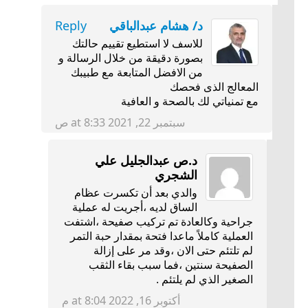
د/ هشام عبدالباقي
Reply
للاسف لا استطيع تقييم حالتك
بصورة دقيقة من خلال الرسالة و
من الافضل المتابعة مع طبيبك
المعالج الذى فحصك
مع تمنياتي لك بالصحة و العافية
سبتمبر 22, 2021 at 8:33 ص
د.ص عبدالجليل علي
الشجري
والدي بعد أن تكسرت عظام
الساق لديه ،أجريت له عملية
جراحية وكالعادة تم تركيب صفيحة ،اشتفت
العملية كاملاً ماعدا فتحة بمقدار حبة التمر
لم تلتئم حتى الان ،وقد مر على إزالة
الصفيحة سنتين ،فما سبب بقاء الثقب
الصغير الذي لم يلتئم .
أكتوبر 16, 2022 at 8:04 م