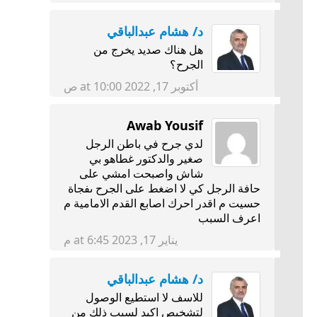
د/ هشام عبدالباقي
هل هناك صديد يخرج من
الجرح؟
أكتوبر 17, 2022 at 10:00 ص
Awab Yousif
لدي جرح في باطن الرجل
صغير والدكتور غطاهو بي
شاش واصبحت امشي على
حافة الرجل كي لا اضغط على الجرح ىفجاة
حسيت م اقدر احرك اصابع القدم الامامية م
اعرف السبب
يناير 17, 2023 at 6:45 م
د/ هشام عبدالباقي
للاسف لا استطيع الوصول
لتشخيص اكيد لسبب ذلك من