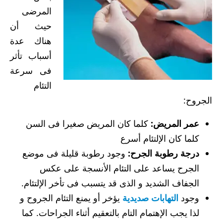
المرضى
حيث أن
هناك عدة
أسباب تأثر
فى سرعة
التئام
الجروح:
عمر المريض:
كلما كان المريض صغيرا فى السن
كلما كان الإلتئام أسرع
درجة رطوبة الجرح:
وجود رطوبة قليلة فى موضع
الجرح يساعد على التئام الأنسجة على عكس
الجفاف الشديد و الذى قد يتسبب فى تأخر الإلتئام.
وجود
التهابات صديدية
يؤخر أو يمنع التئام الجروح و
لذا يجب الإهتمام التام بالتعقيم أثناء الجراحات. كما