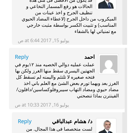
قد يكون من الافضل فى مثل هذه
الحالات هو رفع المسمار النخاعي و
تنظيف الجرح و اخذ عينات من
الميكروب من داخل الجرح (لاعطاء المضاد الحيوي
المناسب) و تثبيت الكسر بواسطة مثبت خارجي
مع تمنياتي لها بالشفاء
يوليو 15, 2017 at 6:44 ص
احمد
Reply
عملت عمليه دوالي الخصيه منذ ١٢يوم في
الجهتين اليسرى سقط منها الغرز ولكن بها
فتحه صغيره لا تلتئم واليمنه لم تسقط كل
الغرز بعد وبهما تورم بعض الشئ مع العلم باني اخذ
مضاد حيوي ومضاد التهاب سيبروفلوكساسين/دافلون/
الفينترن بماذا تنصحني
يوليو 16, 2017 at 10:33 ص
د/ هشام عبدالباقي
Reply
لست متخصصا فى هذا المجال. من