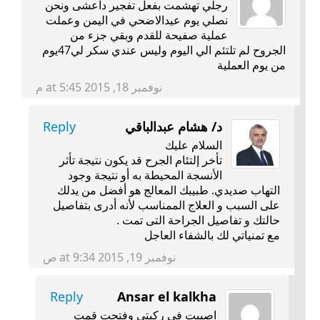
رجلي تهشمت بفعل تفجير داعشى ونحن
نصلي يوم عيدالاضحي في اليمن وعملت
عملية صفيحة للقدم وبقي جزء من
الجروح لم تلتئم الي اليوم وليس عندي سكر لي47يوم
من يوم العملية
نوفمبر 18, 2015 at 5:45 م
د/ هشام عبدالباقي
Reply
السلام عليك
تأخر إلتئام الجرح قد يكون نتيجة تأثر
الأنسجة المحيطة به أو نتيجة وجود
التهاب صديدي. طبيبك المعالج هو أفضل من يدلك
على السبب و العلاج الممناسب لأنه أدرى بتفاصيل
حالتك و تفاصيل الجراحة التى تمت .
مع تمنياتي لك بالشفاء العاجل
نوفمبر 19, 2015 at 9:34 ص
Reply
Ansar el kalkha
اصيبت في ركبتي وفتحت قمت