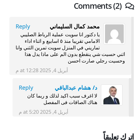
Comments (2)
محمد كمال السليماني
Reply
يا دكتور انا سويت عملية الرباط الصليبي
الامامي تقريبا منذ ٥ اسابيع و اثناء اداء
تماريني في المنزل سويت تمرين الثني وانا
اثني حسيت شي ينقطع بدون الم على ماذا يدل هذا
وحسيت رجلي صارت احسن
أبريل 4, 2025 at 12:28 م
د/ هشام عبدالباقي
Reply
لا اغرف سبب اكيد لذلك و ربما كان
هناك الصاقات فى المفصل
أبريل 4, 2025 at 5:20 م
اترك تعليقاً