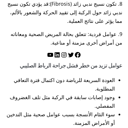
8. تكون نسيج ندبي زائد (Fibrosis):قد يؤدي تكون نسيج
ندبي زائد حول الركبة إلى تقييد الحركة والشعور بالألم،
مما يؤثر على نتائج العملية.
9. عوامل فردية: تتعلق بحالة المريض الصحية ومعاناته
من أمراض أخرى مزمنة أو مناعية.
تويتر
فيسبوك
لينكد إن
إنستجرام
يوتيوب
عوامل تزيد من خطر فشل جراحة الرباط الصليبي
العودة السريعة للرياضة دون اكتمال فترة التعافي
المطلوبة.
وجود إصابات سابقة في الركبة مثل تلف الغضروف
المفصلي.
سوء التئام الأنسجة بسبب عوامل صحية مثل التدخين
أو الأمراض المزمنة.