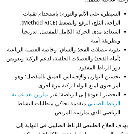
السيطرة على الألم والتورم: باستخدام تقنيات
الراحة، الثلج، الرفع والضغط (Method RICE).
استعادة مدى الحركة الكامل للمفصل: تدريجياً
وبطريقة آمنة.
تقوية عضلات الفخذ والساق: وخاصة العضلة الرباعية
(أمام الفخذ) والعضلات الخلفية، لدعم الركبة وتعويض
دور الرباط المفقود.
تحسين التوازن والإحساس العميق بالمفصل: وهو
أمر حيوي لمنع التواء الركبة مرة أخرى.
التحضير للعودة إلى الرياضة: عبر
تمارين بعد عملية
الرباط الصليبي
متقدمة تحاكي متطلبات النشاط
الرياضي الذي يمارسه المريض.
يهدف العلاج الطبيعي للرباط الصليبي في النهاية إلى
تمكين المريض من استعادة ثقته الكاملة في ركبته