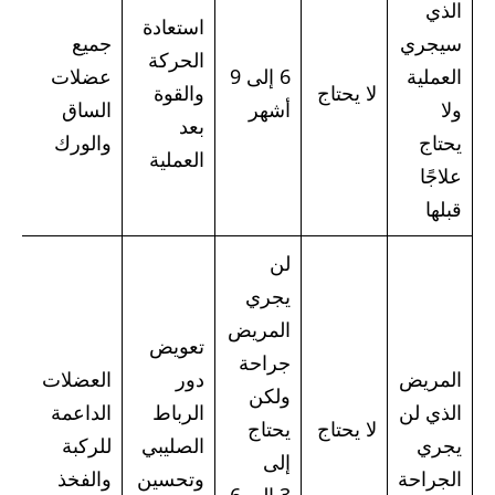
الذي
استعادة
سيجري
جميع
الحركة
العملية
6 إلى 9
عضلات
لا يحتاج
والقوة
ن
ولا
أشهر
الساق
بعد
يحتاج
والورك
العملية
علاجًا
قبلها
لن
يجري
المريض
تعويض
جراحة
المريض
دور
العضلات
ق
ولكن
الذي لن
الرباط
الداعمة
ل
لا يحتاج
يحتاج
يجري
الصليبي
للركبة
م
إلى
الجراحة
وتحسين
والفخذ
ف
3 إلى 6