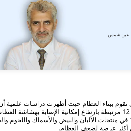
ة عين شمس
لخلايا التي تقوم ببناء العظام حيث أظهرت دراسات علمية أن
المستويات المنخفضة من فيتامين ب 12 مرتبطة بارتفاع إمكانية الإصابة بهشاشة ال
الرجال والنساء. و يوجد فيتامين ب12 في منتجات الألبان والبيض والأسماك واللحوم 
ين أكثر عرضة لضعف العظام.