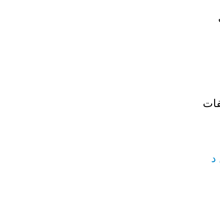
فات
د