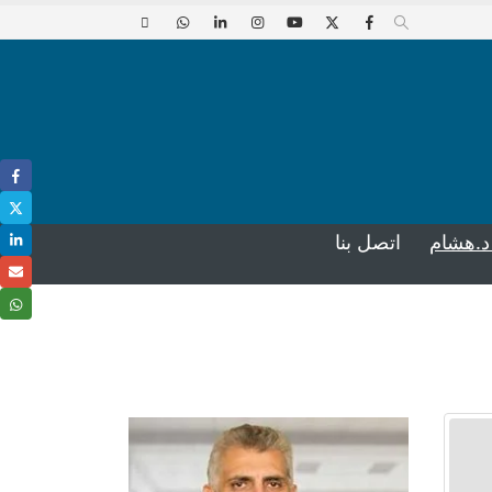
د.هشام
اتصل بنا