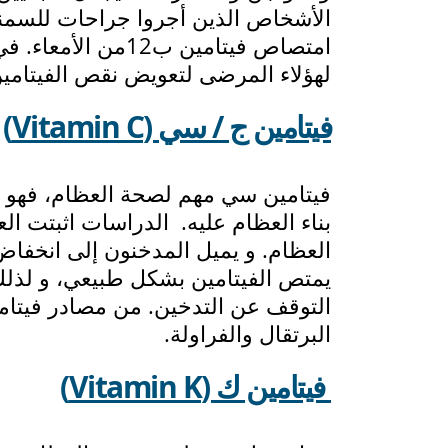
الأشخاص الذين أجروا جراحات للسمن
لهؤلاء المرضى لتعويض نقص الفيتامين
فيتامين ج / سي (
itamin C)
V
فيتامين سي مهم لصحة العظام، فهو ض
بناء العظام عليه. الدراسات اثبتت ال
العظام. و يميل المدخنون إلى انخفا
يمتص الفيتامين بشكل طبيعي، و لذل
التوقف عن التدخين. من مصادر فيتامين
البرتقال والفراولة.
فيتامين ك (
itamin K)
V