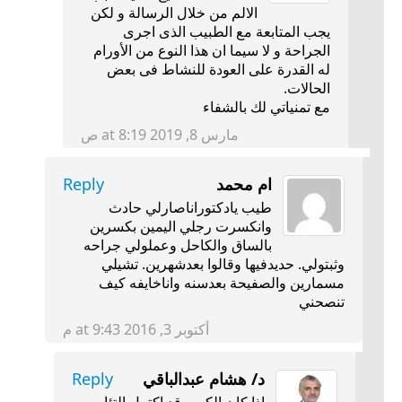
الالم من خلال الرسالة و لكن
يجب المتابعة مع الطبيب الذى اجرى
الجراحة و لا سيما ان هذا النوع من الأورام
له القدرة على العودة للنشاط فى بعض
الحالات.
مع تمنياتي لك بالشفاء
مارس 8, 2019 at 8:19 ص
ام محمد
Reply
طيب يادكتوراناصارلي حادث
وانكسرت رجلي اليمين بكسرين
بالساق والكاحل وعملولي جراحه
وثبتولي. حديدفيها وقالوا بعدشهرين. تشيلي
مسمارين والصفيحة بعدسنه واناخايفه كيف
تنصحني
أكتوبر 3, 2016 at 9:43 م
د/ هشام عبدالباقي
Reply
اذا كان الكسر قد اكتمل التئامه