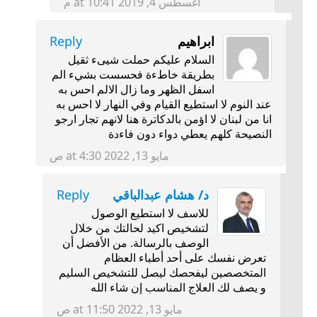
أغسطس 4, 2019 at 10:41 م
ابراهيم
Reply
السلام عليكم حملت شيىء ثقيل
بطريقة خاطءة فحسست بشيء الم
اسفل الظهر وما زال الالم احس به
عند النوم لا استطيع القيام وفي النهار لا احس به
انا من لبنان لا اؤمن بالدكاترة هنا لانهم تجار ارجو
النصيحة كلهم يعطي دواء دون فاءدة
مايو 13, 2022 at 4:30 ص
د/ هشام عبدالباقي
Reply
للاسف لا استطيع الوصول
لتشخيص اكيد لحالتك من خلال
الوصف بالرسالة. من الأفضل أن
تعرض نفسك على أحد أطباء العظام
المتخصصين ليفحصك ليصل للتشخيص السليم
و يصف لك العلاج المناسب إن شاء الله
مايو 13, 2022 at 11:50 ص