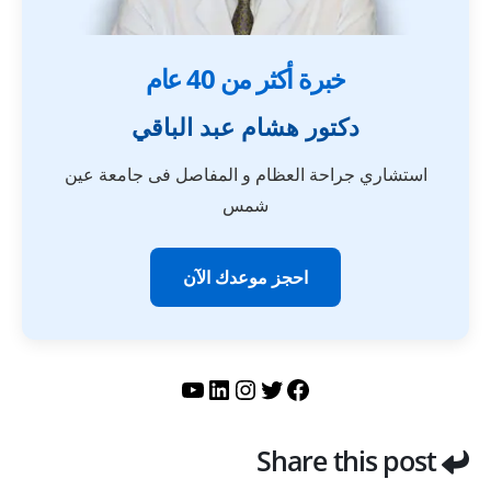
خبرة أكثر من 40 عام
دكتور هشام عبد الباقي
استشاري جراحة العظام و المفاصل فى جامعة عين
شمس
احجز موعدك الآن
تويتر
فيسبوك
لينكد إن
إنستجرام
يوتيوب
Share this post