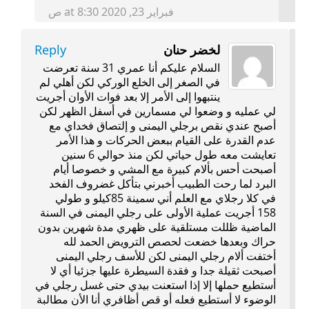
فبراير 23, 2020 at 8:30 ص
لخضر حنان
Reply
السلام عليكم أنا عمري 31 سنة تعرضت
في الصغر إلى الخلع الوركي لكن أهلي لم
ينتبهوا إلى الأمر إلا بعد فوات الأوان أجريت
لي عمليه و وضعوا لي مسمارين في أسفل الظهر لكن
أصبح عندي نقص برجلي اليمنى و إلتصاق فخداي مع
عدم القدرة على القيام ببعض الحركات و هذا الأمر
تعايشت معه طول حياتي لكن منذ حوالي 6 سنين
أصبحت أحس بألام كبيرة مع المشي و خصوصا أيام
البرد لما رحت الطبيب أخبرني بتأكل غضروف الفخد
في كلا رجلاي مع العلم أني سمينة 85كيلو و طولي
158 أجريت عملية الأولى على رجلي اليمنى في السنة
الماضية ظللت مستلقية على ظهري مدة شهرين بدون
حراك وبعدها خضعت لحصص الترويض الحمد لله
أختفت ألام رجلي اليمنى لكن للأسف رجلي اليمنى
أصبحت ثقيلة جدا و فقدة السيطرة عليها جزئيا أي لا
أستطيع حملها إلا إذا استعنت بيدي حتى غسل رجلي في
الوضوء لا أستطيع فعله أو قص أظافري أنا الأن مطالبة