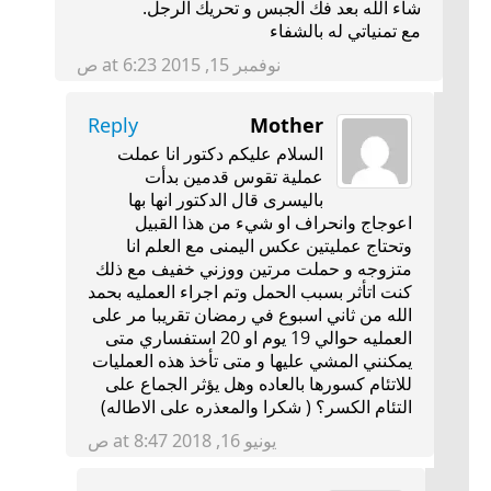
شاء الله بعد فك الجبس و تحريك الرجل.
مع تمنياتي له بالشفاء
نوفمبر 15, 2015 at 6:23 ص
Reply
Mother
السلام عليكم دكتور انا عملت
عملية تقوس قدمين بدأت
باليسرى قال الدكتور انها بها
اعوجاج وانحراف او شيء من هذا القبيل
وتحتاج عمليتين عكس اليمنى مع العلم انا
متزوجه و حملت مرتين ووزني خفيف مع ذلك
كنت اتأثر بسبب الحمل وتم اجراء العمليه بحمد
الله من ثاني اسبوع في رمضان تقريبا مر على
العمليه حوالي 19 يوم او 20 استفساري متى
يمكنني المشي عليها و متى تأخذ هذه العمليات
للاتئام كسورها بالعاده وهل يؤثر الجماع على
التئام الكسر؟ ( شكرا والمعذره على الاطاله)
يونيو 16, 2018 at 8:47 ص