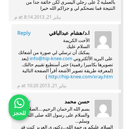
بالعملية 2 على رجلي اليسرى لكن خائفة جدا من
النتيجة فما نصحكم لي و جزاكم الله خيرا
يناير 21, 2013 at 8:14 م
ا.د/هشام عبدالباقي
Reply
الأخت الكريمة
السلام عليك
يمكنك أن ترسلي لي صورة من أشعاتك
على البريد الألكتروني
info@hip-knee.com
(بعد
تصويرها بكاميرا رقمية) حتى أستطيع تقييم حالتك.
(لمعرفة طريقة تصوير الأشعة أقرأ الصفحة التالية
)
http://hip-knee.com/xray.htm
يناير 21, 2013 at 10:20 م
حسن محمد
Reply
بسم الله الرحمان الرحيم….الصلاة
للحجز
والسلام على رسول الله صلى الله عليه
وسلم…
السلام عليكم ورحمة الله…دكتوري العزيز كنت قد