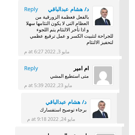
د/ هشام عبدالباقي
Reply
بالفعل فعظمة الزورقية من
العظام التى لا يكون التئامها سهلا
و اذا تأخر الالتئام يتم اللجوء
للجراحة لتثبيت الكسر و عمل ترقيع عظمي
لتحفيز الالتئام
مايو 3, 2022 at 6:27 م
ام امير
Reply
متى استطيع المشي
مايو 23, 2022 at 5:39 م
د/ هشام عبدالباقي
برجاء توصيح استفسارك
مايو 24, 2022 at 9:18 م