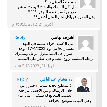
سمعت كلام غريب ؟!!
هل اكل السمك والدجاج لا ينصح به عن
مريض كسر عظم الترقوه؟؟؟!!
وهل المفروض يأكل لحم العجل أفضل؟؟
أكتوبر 21, 2012 at 9:33 م
اشرف تهامي
Reply
ابني 18سنه اجراء عمليه في الفهد
مسمار نخاعي يوم 17/4/2023. يوجد
احمرار في الجلد بطول الرجل وبيتحرك
برجله السليمه يروح الحمام في خطر علي العمليه
أبريل 21, 2023 at 5:18 م
د/ هشام عبدالباقي
Reply
لا استطيع تحديد سبب الاحمرار من
خلال الرسالة و من الافضل مراجعة
الطبيب المعالج للاطمئنان على عدم
وجود التهاب بموضع الجراحة