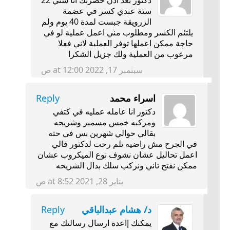
سنة عندي كسر في عضمة
الزرويقة جبست لمدة 40 يوم ولم
يلتئم الكسر ومطلوب مني اعمل عملية لو في
حاجة ممكن اعملها توفر العملية لاني فعلا
مرعوب من العملية ولك جزيل الشكرا
سبتمبر 17, 2022 at 12:00 ص
اسراء محمد
Reply
دكتور انا عامله عمليه في كتفي
ومركبه خمس مسمير وشريحه
بقالي حوالي شهرين بس في حته
في الجرح مش راضيه تلم رحت لدكتور قالي
اعمل تحاليل عشان نشوف نوع الميكروب عشان
ممكن نفتح تاني ونركب سلك بدال الشريحه
يناير 28, 2021 at 8:52 ص
د/ هشام عبدالباقي
Reply
يمكنك إاعدة ارسال رسالتك مع