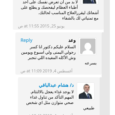
لا بد من أن تعرض نفسك على أحد
أطباء العظام ليفحصك و يطلع على
أشعاتك ليقررالعلاج المناسب لحالتك.
مع تمنياتي لك بالشفاء
يونيو 25, 2015 at 11:55 ص
وعد
Reply
السلام عليكم دكتور انا كسر
رجولي اليمنى ولي اسبوع ويومين
وش الأكله المفيده اللي تنجبر
بسرعه
أغسطس 4, 2019 at 11:09 ص
د/ هشام عبدالباقي
لا يوجد غذاء يعجل بالالتئام.
المهم التأكد من تناول غذاء
صحي متوازن مثل اي شخص
طبيعي