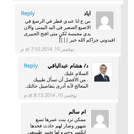
اياد
Reply
س ع انا عندي فطر في الرصغ في
الاصبع الصغير في اليد اليمنى والان
يدي مجبسة لكن متى افتح الجبيرى
افيدوني جزاكم الله خير ||||ّّ
نوفمبر 10, 2014 at 7:10 م
د/ هشام عبدالباقي
Reply
السلام عليك
. من الأفضل أن تسأل طبيبك
المعالج لأنه أدرى بتفاصيل حالتك.
نوفمبر 10, 2014 at 8:13 م
ام سالم
ممكن ترد بنت عمرها تسع
شهور وصار لهم حادث فخذها
انكسر وجبرو لها تجبير طبيبعي