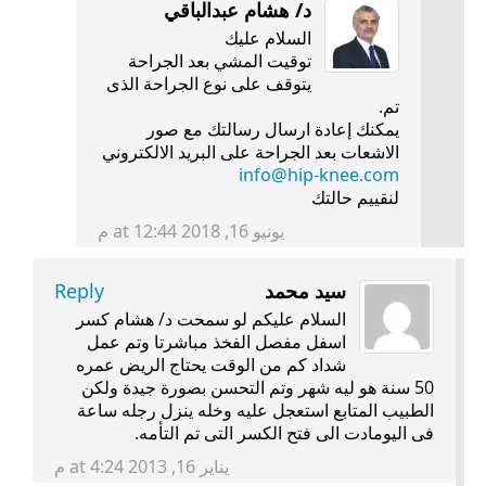
د/ هشام عبدالباقي
السلام عليك
توقيت المشي بعد الجراحة
يتوقف على نوع الجراحة الذى
تم.
يمكنك إعادة ارسال رسالتك مع صور
الاشعات بعد الجراحة على البريد الالكتروني
info@hip-knee.com
لنقييم حالتك
يونيو 16, 2018 at 12:44 م
سيد محمد
Reply
السلام عليكم لو سمحت د/ هشام كسر
اسفل مفصل الفخذ مباشرتا وتم عمل
شداد كم من الوقت يحتاج الريض عمره
50 سنة هو ليه شهر وتم التحسن بصورة جيدة ولكن
الطبيب المتابع استعجل عليه وخله ينزل رجله ساعة
فى اليومادت الى فتح الكسر التى تم التأمه.
يناير 16, 2013 at 4:24 م