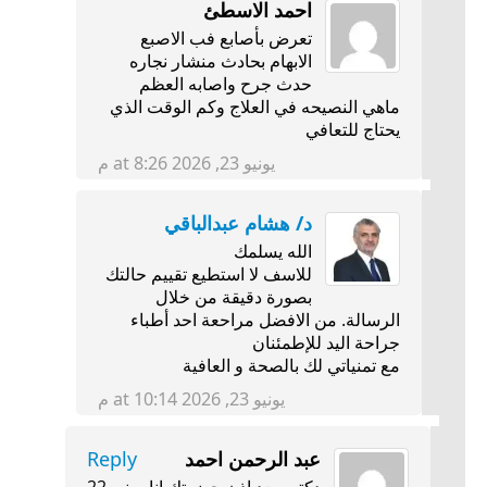
احمد الاسطئ
تعرض بأصابع فب الاصبع
الابهام بحادث منشار نجاره
حدث جرح واصابه العظم
ماهي النصيحه في العلاج وكم الوقت الذي
يحتاج للتعافي
يونيو 23, 2026 at 8:26 م
د/ هشام عبدالباقي
الله يسلمك
للاسف لا استطيع تقييم حالتك
بصورة دقيقة من خلال
الرسالة. من الافضل مراحعة احد أطباء
جراحة اليد للإطمئنان
مع تمنياتي لك بالصحة و العافية
يونيو 23, 2026 at 10:14 م
عبد الرحمن احمد
Reply
دكتور بعد اذن حضرتك انا سني 22