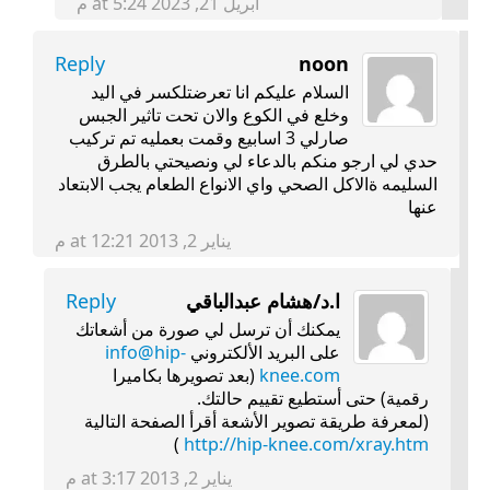
أبريل 21, 2023 at 5:24 م
Reply
noon
السلام عليكم انا تعرضتلكسر في اليد
وخلع في الكوع والان تحت تاثير الجبس
صارلي 3 اسابيع وقمت بعمليه تم تركيب
حدي لي ارجو منكم بالدعاء لي ونصيحتي بالطرق
السليمه ةالاكل الصحي واي الانواع الطعام يجب الابتعاد
عنها
يناير 2, 2013 at 12:21 م
ا.د/هشام عبدالباقي
Reply
يمكنك أن ترسل لي صورة من أشعاتك
على البريد الألكتروني
info@hip-
knee.com
(بعد تصويرها بكاميرا
رقمية) حتى أستطيع تقييم حالتك.
(لمعرفة طريقة تصوير الأشعة أقرأ الصفحة التالية
)
http://hip-knee.com/xray.htm
يناير 2, 2013 at 3:17 م