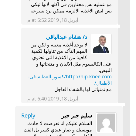
مو عمليه بس محتارين في اكلها لانها تبكي
بس ايش الاغذيه الالزمه ممكن ترد بسرعه
أبريل 18, 2019 at 5:52 م
د/ هشام عبدالباقي
لا يوجد أغذية معينة و لكن من
المهم التأكد من تناولها لكمية
كافية من الاغذية التى تحتوي
على الكاليسوم مثل الالبان و منتجاتها و
البيض.
http://hip-knee.com/كسور-العظام-فى-
الأطفال/
مع تمنياتي لها بالشفاء العاجل
أبريل 18, 2019 at 6:40 م
سليم جبر جبر
Reply
السلام عليكم انا تعرضت لا حادث
موتسيك و صار عندي كسر بل الفك
الاعلى و كسر بلانف عضعت لا