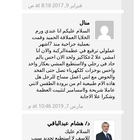
فبراير 9, 2017 at 8:18 ص
منال
السلام عليكم انا عندي ورم
الخلايا العملاقة الحميد وقمت
بعملية جراحية منذ 7اشهر
عملولي ترقيع في عظمةالركبة والان انا
امشي علا 2عكاكيز ولحد الان احس بالم
حاد في رجلي ولااستطيع المشي بعكاز واحد
واحس بوخزات كلكهرباء تصل حتى الفخد
والحوض مع انني اعمل مساج للرجل هل
هاذه الام طبيعية ام من برودة الطقس لانني
عاملا شريحة و8مسامير لتثبيت العظمة
وشكرا علا الاجابة
مارس 7, 2019 at 10:46 م
د/ هشام عبدالباقي
السلام عليك
للاسف لا استطيع تحديد سبب