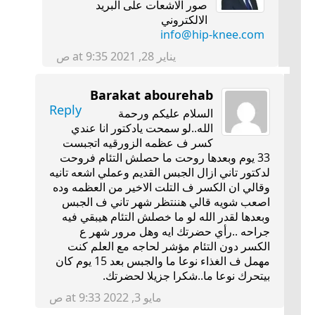
صور الاشعات على البريد
الالكتروني
info@hip-knee.com
يناير 28, 2021 at 9:35 ص
Barakat abourehab
Reply
السلام عليكم ورحمة
الله..لو سمحت يادكتور انا عندي
كسر ف عظمه الزورقيه اتجبست
33 يوم وبعدها روحت ما حصلش التئام فروحت
لدكتور تاني ازال الجبس القديم وعملي اشعه تانيه
وقالي ان الكسر ف التلت الاخير من العظمه وده
اصعب شويه قالي هننتظر شهر تاني ف الجبس
وبعدها لقدر الله لو ما خصلش التئام هيبقي فيه
جراحه ..رأي حضرتك ايه وهل مرور شهر ع
الكسر دون التئام مؤشر لحاجه مع العلم كنت
مهمل ف الغذاء نوعا ما والجبس بعد 15 يوم كان
بيتحرك نوعا ما..شكرا جزيلا لحضرتك.
مايو 3, 2022 at 9:33 ص