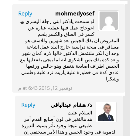
Reply
mohmedyosef
لو سمحت يادكتر ابنى رجلة اليسرى بها
اعوجاج عمل فيها عملية عبارة عن
كسر فى الساق والكسر يلحم
المفروض ان يفك الجبس بعد شهرين وللاسف هو
مسافر فى منحة دراسية خارج البلد عمل اشاعة
وجد ان الكر ملتئمش الدكتور قالوا لازم كمان شهر
وبعد كدة يفك بس الشكوى انة لما بيجى يقفعليها مع
الجبس اطراف اصابعة بتغمق وهو جالس ورفعها
عادى كدة فى خطورة علية ياريت ترد علية وطمنى
وشكرا
نوفمبر 12, 2015 at 6:43 م
د/ هشام عبدالباقي
Reply
السلام عليك
هذ هالتغير فى لون أصابع القدم أمر
طبيعي نتيجة وجود تأثر بسيط للدورة
الدموية فى وجود الجبس و هذا الأمر سيختفي إن