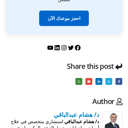
احجز موعدك الآن
تويتر
فيسبوك
لينكد إن
إنستجرام
يوتيوب
Share this post
Author
د/ هشام عبدالباقي
د/ هشام عبدالباقي
استشاري متخصص في علاج
أمراض و إصابات مفصل الفخذ والركبه وله خبره