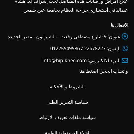
علاج أمراض و إصابات هذه المفاصل تحت إشراف ا.د. هشام
عبدالباقي أستشاري جراحة العظام بجامعة عين شمس
الاتصال بنا
عنوان:
9 شارع مصطفى رفعت – الشيراتون - مصر الجديدة
تليفون:
22678227 / 01225549586
البريد الالكتروني:
info@hip-knee.com
واتساب الحجز:
اضغط هنا
الشروط و الأحكام
سياسة التحرير الطبي
سياسة ملفات تعريف الارتباط
إخلاء المسؤولية الطبية