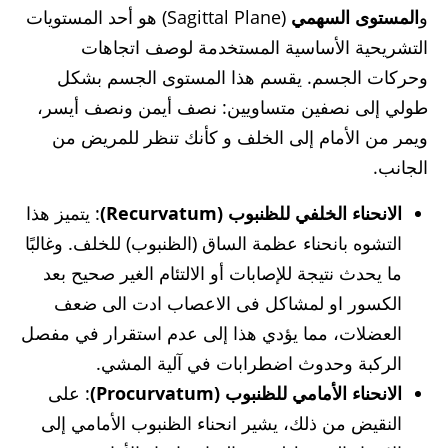
و
المستوى السهمي
(Sagittal Plane) هو أحد المستويات
التشريحية الأساسية المستخدمة لوصف اتجاهات
وحركات الجسم. يقسم هذا المستوى الجسم بشكل
طولي إلى نصفين متساويين: نصف أيمن ونصف أيسر،
ويمر من الأمام إلى الخلف و كأنك تنظر للمريض من
الجانب.
الانحناء الخلفي للظنبوب (Recurvatum)
: يتميز هذا
التشوه بانحناء عظمة الساق (الظنبوب) للخلف. وغالبًا
ما يحدث نتيجة للإصابات أو الالتئام الغير صحيح بعد
الكسور او لمشاكل فى الاعصاب ادت الى ضعف
العضلات، مما يؤدي هذا إلى عدم استقرار في مفصل
الركبة وحدوث اضطرابات في آلية المشي.
الانحناء الأمامي للظنبوب (Procurvatum)
: على
النقيض من ذلك، يشير انحناء الظنبوب الأمامي إلى