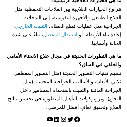
ما هي الخيارات العلاجية الرئيسية؟
تتراوح الخيارات العلاجية بين العلاجات التحفظية مثل
العلاج الطبيعي والأجهزة التقويمية، إلى التدخلات
الجراحية مثل عمليات قطع العظام،
التثبيت الخارجي
،
إعادة بناء الأربطة، أو
استبدال المفصل
، بناءً على شدة
الحالة وأسبابها.
ما هي التطورات الحديثة في مجال علاج الانحناء الأمامي
والخلفي في الساق؟
تسهم تقنيات التصوير الحديثة (مثل التصوير المقطعي
ثلاثي الأبعاد)، والأساليب الجراحية المحسنة (مثل
الجراحة المائلة والتثبيت باستخدام المسامير داخل
النخاع)، وبروتوكولات التأهيل المتطورة في تحسين نتائج
العلاج وتحقيق تعافٍ أفضل للمرضى.
تويتر
فيسبوك
لينكد إن
إنستجرام
يوتيوب