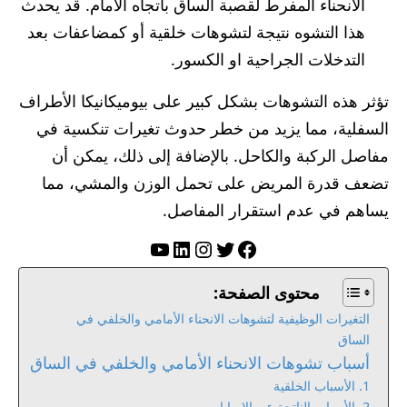
الانحناء المفرط لقصبة الساق باتجاه الأمام. قد يحدث
هذا التشوه نتيجة لتشوهات خلقية أو كمضاعفات بعد
التدخلات الجراحية او الكسور.
تؤثر هذه التشوهات بشكل كبير على بيوميكانيكا الأطراف
السفلية، مما يزيد من خطر حدوث تغيرات تنكسية في
مفاصل الركبة والكاحل. بالإضافة إلى ذلك، يمكن أن
تضعف قدرة المريض على تحمل الوزن والمشي، مما
يساهم في عدم استقرار المفاصل.
تويتر
فيسبوك
لينكد إن
إنستجرام
يوتيوب
محتوى الصفحة:
التغيرات الوظيفية لتشوهات الانحناء الأمامي والخلفي في
الساق
أسباب تشوهات الانحناء الأمامي والخلفي في الساق
1. الأسباب الخلقية
2. الأسباب الناتجة عن الإصابات