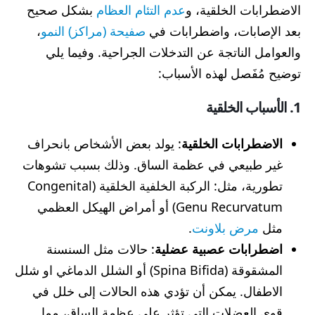
الاضطرابات الخلقية، و
عدم التئام العظام
بشكل صحيح
بعد الإصابات، واضطرابات في
صفيحة (مراكز) النمو
،
والعوامل الناتجة عن التدخلات الجراحية. وفيما يلي
توضيح مُفَصل لهذه الأسباب:
1. الأسباب الخلقية
الاضطرابات الخلقية
: يولد بعض الأشخاص بانحراف
غير طبيعي في عظمة الساق. وذلك بسبب تشوهات
تطورية، مثل: الركبة الخلفية الخلقية (Congenital
Genu Recurvatum) أو أمراض الهيكل العظمي
مثل
مرض بلاونت
.
اضطرابات عصبية عضلية
: حالات مثل السنسنة
المشقوقة (Spina Bifida) أو الشلل الدماغي او شلل
الاطفال. يمكن أن تؤدي هذه الحالات إلى خلل في
قوى العضلات التي تؤثر على عظمة الساق، مما