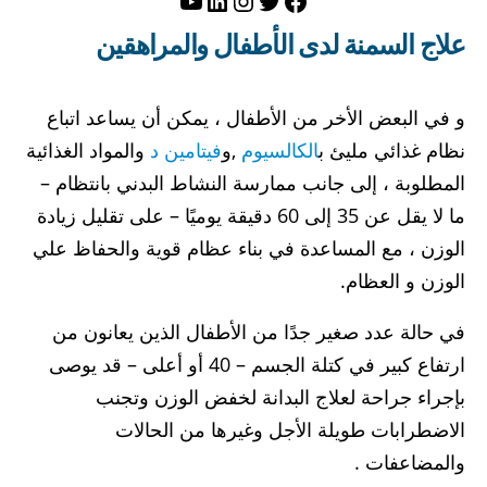
تويتر
فيسبوك
لينكد إن
إنستجرام
يوتيوب
علاج
السمنة
لدى الأطفال والمراهقين
و في البعض الأخر من الأطفال ، يمكن أن يساعد اتباع
نظام غذائي مليئ ب
الكالسيوم
,و
فيتامين د
والمواد الغذائية
المطلوبة ، إلى جانب ممارسة النشاط البدني بانتظام –
ما لا يقل عن 35 إلى 60 دقيقة يوميًا – على تقليل زيادة
الوزن ، مع المساعدة في بناء عظام قوية والحفاظ علي
الوزن و العظام.
في حالة عدد صغير جدًا من الأطفال الذين يعانون من
ارتفاع كبير في كتلة الجسم – 40 أو أعلى – قد يوصى
بإجراء جراحة لعلاج البدانة لخفض الوزن وتجنب
الاضطرابات طويلة الأجل وغيرها من الحالات
والمضاعفات .