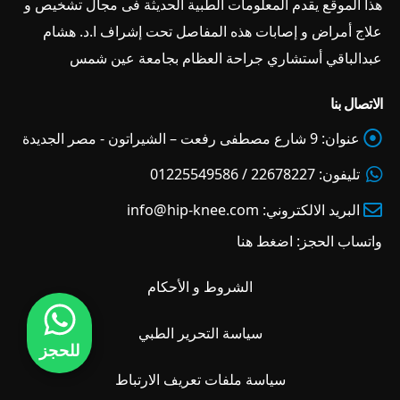
هذا الموقع يقدم المعلومات الطبية الحديثة فى مجال تشخيص و
علاج أمراض و إصابات هذه المفاصل تحت إشراف ا.د. هشام
عبدالباقي أستشاري جراحة العظام بجامعة عين شمس
الاتصال بنا
عنوان:
9 شارع مصطفى رفعت – الشيراتون - مصر الجديدة
تليفون:
22678227 / 01225549586
البريد الالكتروني:
info@hip-knee.com
واتساب الحجز:
اضغط هنا
الشروط و الأحكام
سياسة التحرير الطبي
للحجز
سياسة ملفات تعريف الارتباط