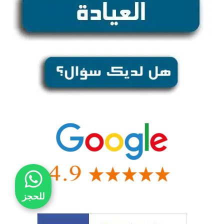
للحجز