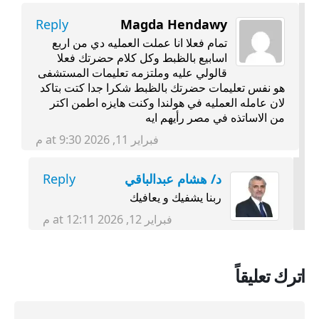
Reply
Magda Hendawy
تمام فعلا انا عملت العمليه دي من اربع
اسابيع بالظبط وكل كلام حضرتك فعلا
قالولي عليه وملتزمه تعليمات المستشفى
هو نفس تعليمات حضرتك بالظبط شكرا جدا كتت بتاكد
لان عامله العمليه في هولندا وكنت هايزه اطمن اكتر
من الاساتذه في مصر رأيهم ايه
فبراير 11, 2026 at 9:30 م
د/ هشام عبدالباقي
Reply
ربنا يشفيك و يعافيك
فبراير 12, 2026 at 12:11 م
اترك تعليقاً