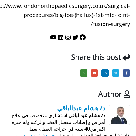
tp://www.londonorthopaedicsurgery.co.uk/surgical-
procedures/big-toe-(hallux)-1st-mtp-joint-
fusion-surgery/
تويتر
فيسبوك
لينكد إن
إنستجرام
يوتيوب
Share this post
Author
د/ هشام عبدالباقي
د/ هشام عبدالباقي
استشاري متخصص في علاج
أمراض و إصابات مفصل الفخذ والركبه وله خبره
اكتر من40 سنه في جراحه العظام يعمل
كاستشاري جراحة العظام و المفاصل
بجامعة عين شمس
و