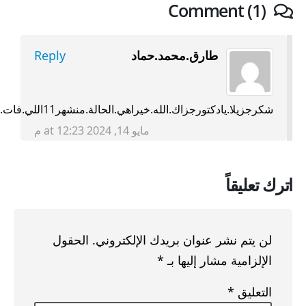
Comment (1)
طارق.محمد.حماد
Reply
شكرجزيلا.يادكتورجزاك.الله.خيراهي.الحالة.منشهر11اللي.فات.وكانت.متابعة.مع.دكتورمواعيده.مش.منظمة.ان.شاء.الله.اجيلك.بالحالة.بالاشعات.كلهاان.شاء.الله.
مايو 14, 2024 at 12:23 م
اترك تعليقاً
لن يتم نشر عنوان بريدك الإلكتروني.
الحقول
الإلزامية مشار إليها بـ
*
التعليق
*