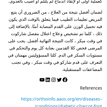
كعملية أولى أو لإنقاذ اندماج لم يلتئم أو أصيب بالعدوى.
لضمان أفضل نتيجة من العلاج ، من الضروري أن يتبع
المريض تعليمات الطبيب فيما يتعلق بالوقت الذي يكون
فيه تحميل الوزن على القدم المصابة آمنًا. بالإضافة إلى
ذلك ، كلما تم تشخيص وعلاج اعتلال مفصل شاركوت
في وقت مبكر ، كانت النتيجة النهائية أفضل. يجب على
المرضى فحص كلا القدمين بعناية كل يوم والتحكم في
مستويات السكر في الدم. كلتا المسؤوليتين مهمتان في
التعرف على قدم شاركو في وقت مبكر ، وفي تجنب
المضاعفات المستقبلية.
تويتر
فيسبوك
لينكد إن
إنستجرام
يوتيوب
References
https://orthoinfo.aaos.org/en/diseases–
conditions/diabetic-charcot-foot/