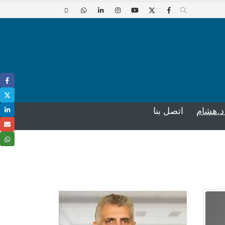
د.هشام
اتصل بنا