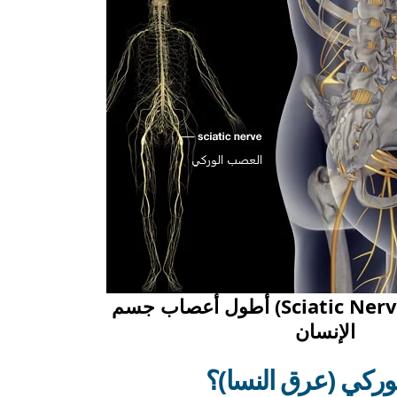
العصب الوركي (Sciatic Nerve) أطول أعصاب جسم
الإنسان
وركي (عرق النسا)؟