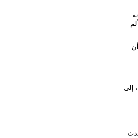
ه
لم
أن
 إلى
حدث