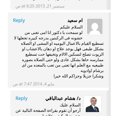
سبتمبر 21, 2013 at 6:25 ص
ام سعيد
Reply
السلام عليكم
لو سمحت يا دكتور انا امى تعنى من
خشونه فى الركبتين بدرجه كبيره تجعلها لا
تسطيع القيام بالاعمال اليوميه او المشى او الصلاه
بشكل طبعى فهل يوجد علاج او دهان بالاعشاب او
الزيوت تصلح لتسكين الالام وتخيفها حت تسطيع
ممارسه حاها بشكل عادى ولو حتى الصلاه بصوره
طبيعيه مع العلم انها تعنى من تعب بالمعده من اى
برشام اوادويه
وشكرا جزيلا وجزاكم الله خيرا
مايو 4, 2014 at 7:47 ص
د/ هشام عبدالباقي
Reply
السلام عليك
أرجو أن تقوم بقراءة الصفحة التالية عن
خشونة الركبة و علاجها