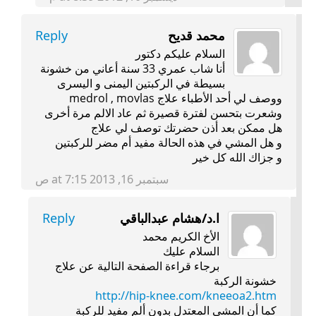
محمد قديح
Reply
السلام عليكم دكتور
أنا شاب عمري 33 سنة أعاني من خشونة
بسيطة في الركبتين اليمنى و اليسرى
ووصف لي أحد الأطباء علاج medrol , movlas
وشعرت بتحسن لفترة قصيرة ثم عاد الالم مرة أخرى
هل ممكن بعد أذن حضرتك توصف لي علاج
و هل المشي في هذه الحالة مفيد أم مضر للركبتين
و جزاك الله كل خير
سبتمبر 16, 2013 at 7:15 ص
ا.د/هشام عبدالباقي
Reply
الأخ الكريم محمد
السلام عليك
برجاء قراءة الصفحة التالية عن علاج
خشونة الركبة
http://hip-knee.com/kneeoa2.htm
كما أن المشي المعتدل بدون ألم مفيد للركبة