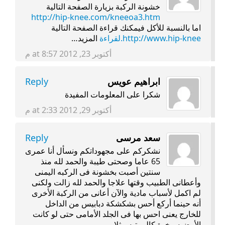
خشونة الركبة بزيارة الصفحة التالية
http://hip-knee.com/kneeoa3.htm
اما بالنسبة للأكل فيمكنك قراءة الصفحة التالية
http://www.hip-knee.لقراءة
المزيد…
أكتوبر 23, 2012 at 8:57 م
ابراهيم عويس
Reply
شكرا على المعلومات المفيدة
أكتوبر 29, 2012 at 2:33 م
سعد مرسى
Reply
نشكركم على مجهوداتكم ونسأل أنا عمرى
65 عاما وصحتى طيبة والحمد لله منذ
سنتين أصبت بخشونة فى الركبه اليمنى
وأعطانى الطبيب وقتها علاجا والحمد لله زالت ولكنى
لم اكمل لأسباب مادية والآن أعانى من الركبة الأخرى
أنه حينما أركع أحس بشكشكة دبابيس من الداخل
للخارج يعنى احس بها فى الجلد الأمامى حتى لو كانت
الأرضيه رخوة كالمرتبه مثلا.