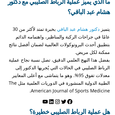
ما الذي يميز عملية الرباط الصليبي مع دكتور
هشام عبد الباقي؟
يتميز
دكتور هشام عبد الباقي
بخبرة تمتد لأكثر من 30
عامًا في جراحات الركبة والمناظير، واهتمامه الدائم
بتطبيق أحدث البروتوكولات العالمية لضمان أفضل نتائج
ممكنة لكل مريض.
بفضل هذا النهج العلمي الدقيق، تصل نسبة نجاح عملية
الرباط الصليبي في الحالات التي يُجريها الدكتور إلى
معدلات تفوق 95%. وهو ما يتماشى مع أعلى المعايير
الطبية الدولية المنشورة في الدوريات العلمية مثل The
American Journal of Sports Medicine.
تويتر
فيسبوك
لينكد إن
إنستجرام
يوتيوب
هل عملية الرباط الصليبي خطيرة؟