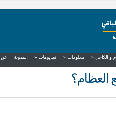
عن 
م و الكاحل
معلومات
فيديوهات
المدونة
ع العظام؟