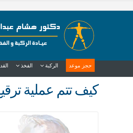
حجز موعد
الركبة
الفخذ
القد
كيف تتم عملية ترقي