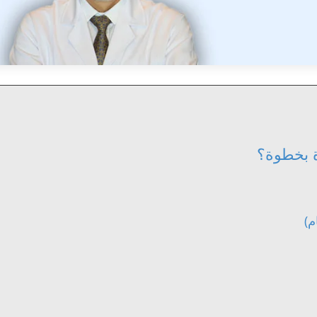
ة بخطوة؟
م)