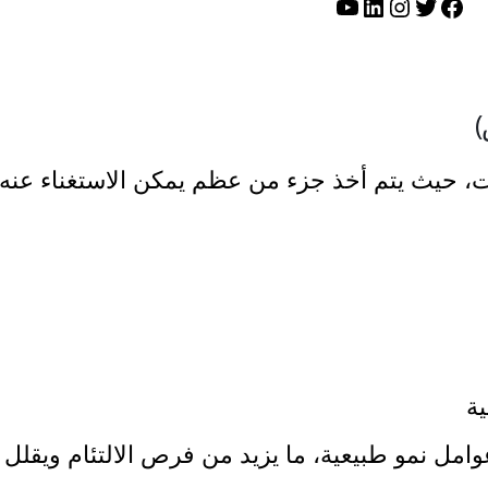
تويتر
فيسبوك
لينكد إن
إنستجرام
يوتيوب
)
ات، حيث يتم أخذ جزء من عظم يمكن الاستغناء عنه
ة
عوامل نمو طبيعية، ما يزيد من فرص الالتئام ويقلل