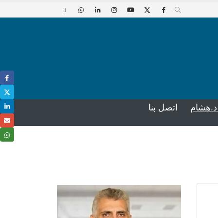
د.هشام
اتصل بنا