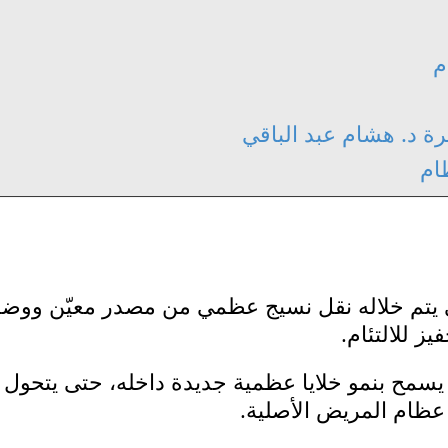
م
رة د. هشام عبد الباقي
ام
يتم خلاله نقل نسيج عظمي من مصدر معيّن ووضع
ز للالتئام.
سمح بنمو خلايا عظمية جديدة داخله، حتى يتحول
 عظام المريض الأصلية.