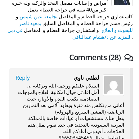
أمراض و إصابات مفصل الفخذ والركبه وله خبره
اكتر من40 سنه في جراحه العظام يعمل
كاستشاري جراحة العظام و المفاصل
بجامعة عين شمس
و
رئيس قسم جراحة العظام و المفاصل السابق
بمعهد ناصر
للبحوث و العلاج
و استشاري جراحة العظام و المفاصل
فى دبي
.
للمزيد عن د/هشام عبدالباقي
Comments (28)
لطفي ناوي
Reply
السلام عليكم ورحمة الله وبركاته ،،،
آمل إفادتي حيال إمكانية العلاج بالموجات
التصادمية بكعب القدم والأوتار، حيث
أعاني من تكلس منذ فترة ويعاود آلامي بعد التمارين
الرياضية (المشي السريع والهرولة)
وهل هناك مستشفيات أو عيادات خاصة بالمملكة
العربية السعودية بالتحديد في جدة تقوم بمثل هذه
العلاجات.. أفيدوني أفادكم الله.
وللتواصل جوال 966503545456