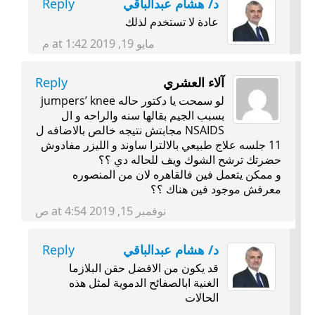
د/ هشام عبدالباقي
Reply
عادة لا تستخدم لذلك
مايو 19, 2019 at 1:42 م
آلاء العشري
Reply
لو سمحت يا دكتور حاله jumpers’ knee
بسبب الجيم بقالها سنه والراحه و ال
NSAIDS مجابتش نتيجه خالص بالاضافه ل
11 جلسه علاج طبيعي بالالترا ساوند و الليزر مفادوش
حضرتك ترشح الشوك ويف للحاله دي ؟؟
و ممكن يتعمل فين فالقاهره لان من المنصوره
معرفش موجود فين هناك ؟؟
نوفمبر 15, 2019 at 4:54 ص
د/ هشام عبدالباقي
Reply
قد يكون من الافضل حقن البلازما
الغنية ابالصفائح الدموية لمثل هذه
الحالات