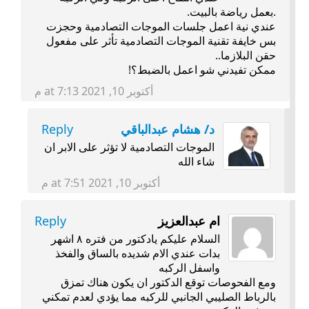
.بعمل رياضة بالبيت.
عندي نية اعمل جلسات الموجات التصادمية وحجزت
بس خايفة تقنية الموجات التصادمية تأثر على مفعول
حقن البلازما..
ممكن تفيدني شو اعمل بالضبط؟!
أكتوبر 10, 2021 at 7:13 م
د/ هشام عبدالباقي
Reply
الموجات التصادمية لا تؤثر على الابر ان
شاء الله
أكتوبر 10, 2021 at 7:51 م
ام عبدالعزيز
Reply
السلام عليكم يادكتور من فتره ٨ اشهر
بدات عندي الام شديده بالساق والفخذ
واسفل الركبه
ومع الفحوصات توقع الدكتور ان يكون هناك تمزق
بالرباط الصليبي الجانبي للركبه مما يؤدي لعدم تمكني