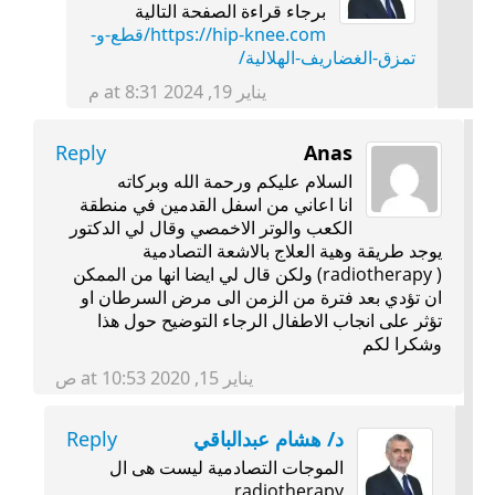
برجاء قراءة الصفحة التالية
https://hip-knee.com/قطع-و-
تمزق-الغضاريف-الهلالية/
يناير 19, 2024 at 8:31 م
Reply
Anas
السلام عليكم ورحمة الله وبركاته
انا اعاني من اسفل القدمين في منطقة
الكعب والوتر الاخمصي وقال لي الدكتور
يوجد طريقة وهية العلاج بالاشعة التصادمية
( radiotherapy) ولكن قال لي ايضا انها من الممكن
ان تؤدي بعد فترة من الزمن الى مرض السرطان او
تؤثر على انجاب الاطفال الرجاء التوضيح حول هذا
وشكرا لكم
يناير 15, 2020 at 10:53 ص
د/ هشام عبدالباقي
Reply
الموجات التصادمية ليست هى ال
radiotherapy