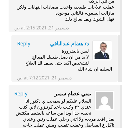
من ثني الركبه
عملت علاجات طبيعيه واخذت مضادات التهابات ولكن
مازالت الصعوبه فالثاني موجوده
فهل الشوك ويف يعالج ذلك
ديسمبر 21, 2021 at 2:15 ص
د/ هشام عبدالباقي
Reply
ليس بالضرورة
لا بد من ان يصل طبيبك المعالج
لتشخيص أكيد حتى يصف لك العلاج
السليم ان شاء الله
ديسمبر 21, 2021 at 7:12 ص
يمني عصام سمير
Reply
السلام عليكم لو سمحت ي دكتور انا
عندي ٢٢ وكنت باخد كرتيزون لاني كنت
نحيفه جداا وبدا من ساعه بالضبط مكنتش
بقدر اقعد مربعه ولا اتني رجلي عملت رنين وعندي
تاكل ع المفاصل وعملت تثقيب ومش عملت حاجه