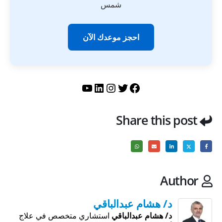
شمس
احجز موعدك الآن
تويتر
فيسبوك
لينكد إن
إنستجرام
يوتيوب
Share this post
Author
د/ هشام عبدالباقي
د/ هشام عبدالباقي
استشاري متخصص في علاج