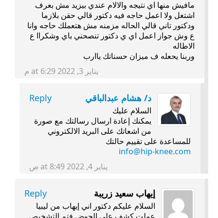
مافيش منها اي نتيجه والالام عندي بيزيد مش بعرف
اشتغل ولا اعمل حاجه فيه دكتور قالي حقن بلازما
ودكتور تاني قالي الحاله مزمنه مش هتعملك حاجه وانا
ع وش جواز اعمل اي ي دكتور تنصحني باي وشكراا ع
الاطاله
وربنا يحعله ف ميزان حسناتك ياارب
يناير 3, 2022 at 6:29 م
د/ هشام عبدالباقي
Reply
السلام عليك
يمكنك إعادة ارسال رسالتك مع صورة
من اشعاتك على البريد الالكتروني
للمساعدة على تقييم حالتك
info@hip-knee.com
يناير 4, 2022 at 8:49 ص
إيهاب سعيد زريبة
Reply
السلام عليكم دكتور اني إيهاب من ليبيا
عملت كشف على الحوض فتم التشخيص