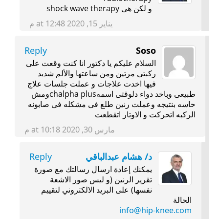
و لكن هى shock wave therapy
يناير 15, 2020 at 12:48 م
Reply
Soso
السلام عليكم يا دكتور انا كنت وقعت على
ركبتى مرتين ومن ساعتها والألم شديد
فيها اخدت علاجات و عملت جلسات علاج
طبيعى وباخد دواء دلوقتى اسمهchalpha plusومش
حاسه بنتيجه وعملت رنين طلع فى مشكله فى صابونه
الركبه اتحركت و الاوتار اتقطعت
مارس 30, 2020 at 10:18 م
د/ هشام عبدالباقي
Reply
يمكنك إعادة ارسال رسالتك مع صورة
تقرير الرنين (و ليس صور الاشعة
نفسها) على البريد الالكتروني لتقييم
الحالة
info@hip-knee.com