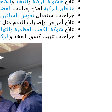
علاج
خشونة الركبة
و
الفخذ
و
الكاح
مناظير الركبة
لعلاج إصابات
الغضار
جراحات استعدال
تقوس الساقين ف
علاج أمراض وإصابات القدم مثل
ت
علاج
شوكة الكعب العظمية والتهاب
جراحات تثبيت كسور الفخذ و
الركب