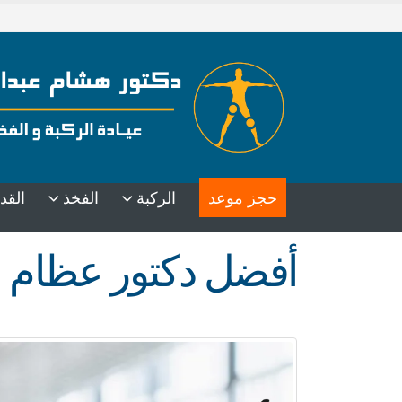
حجز موعد
الركبة
الفخذ
القد
أفضل دكتور عظام ف