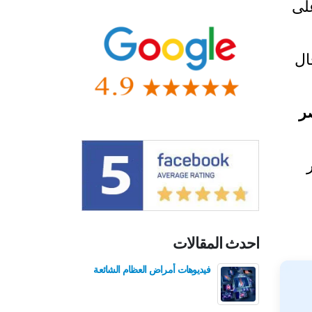
لى
ال
ر
احدث المقالات
فيديوهات أمراض العظام الشائعة
فيدي
للع