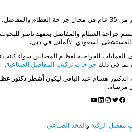
 والمفاصل.
م جراحة العظام والمفاصل بمعهد ناصر للبحوث
 بالمستشفى السعودي الألماني في دبي.
ف العمليات الجراحية لعظام المصابين سواء كانت ن
 بما في ذلك
جراحات تركيب المفاصل الصناعية
.
 الدكتور هشام عبد الباقي ليكون
أشطر دكتور عظا
 مرضاه.
تويتر
فيسبوك
لينكد إن
إنستجرام
يوتيوب
 مفصل الركبة
و
الفخذ الصناعي
.