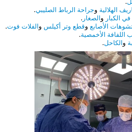
ل
.
يف الهلالية
و
جراحة الرباط الصليبي
.
ي الكبار
و
الصغار
.
شوهات الأصابع
و
قطع وتر أكيلس
و
الفلات فوت
.
 اللفافة الأخمصية
.
ة
و
الكاحل
.