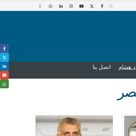
د.هشام
اتصل بنا
نصر