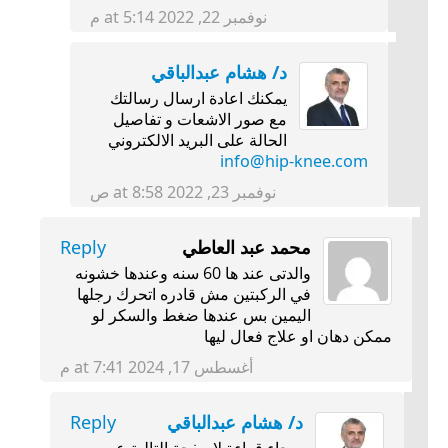
نوفمبر 22, 2022 at 5:14 م
د/ هشام عبدالباقي
يمكنك اعادة ارسال رسالتك
مع صور الاشعات و تفاصيل
الحالة على البريد الالكتروني
info@hip-knee.com
نوفمبر 23, 2022 at 8:58 ص
محمد عبد العاطي
Reply
والدتى عند ها 60 سنه وعندها خشونه
في الركبتين مش قادره اتحرك رجلها
اليمين بس عندها ضغط والسكر لو
ممكن دهان او علاج فعال ليها
أغسطس 17, 2024 at 7:41 م
د/ هشام عبدالباقي
Reply
برجاء قراءة لاصفحة التالية عن