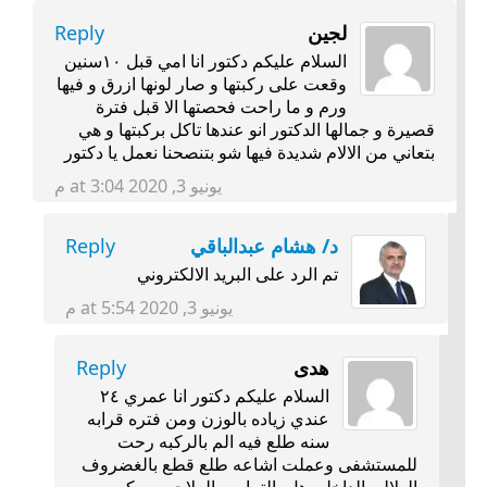
لجين
Reply
السلام عليكم دكتور انا امي قبل ١٠سنين
وقعت على ركبتها و صار لونها ازرق و فيها
ورم و ما راحت فحصتها الا قبل فترة
قصيرة و جمالها الدكتور انو عندها تاكل بركبتها و هي
بتعاني من الالام شديدة فيها شو بتنصحنا نعمل يا دكتور
يونيو 3, 2020 at 3:04 م
د/ هشام عبدالباقي
Reply
تم الرد على البريد الالكتروني
يونيو 3, 2020 at 5:54 م
هدى
Reply
السلام عليكم دكتور انا عمري ٢٤
عندي زياده بالوزن ومن فتره قرابه
سنه طلع فيه الم بالركبه رحت
للمستشفى وعملت اشاعه طلع قطع بالغضروف
الهلالي الداخلي هل بالتمارين العلاجيه ممكن