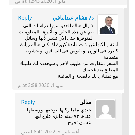
مايو 1, 2020 at 12:43 ص
د/ هشام عبدالباقي
Reply
لا زال هناك العديد من الدراسات التى
تتم عن هذه الحقن و تأثيرها. المعلومات
المتوفرة حتى الآن تشير لأنها وسائل
آمنة و لكنها غير ذات فائدة كبيرة اذا كان هناك زيادة
كبيرة فى الوزن او تقوس فى الساقين او خشونة
متقدمة.
السعر متفاوت من طبيب لآخر و سيحدده لك طبيبك
المعالج بعد فحصك
مع تمنياتي لك بالصحة و العافية
مايو 1, 2020 at 3:58 م
سالي
Reply
عندي ماما ركبها بتوجعها ووسطها
عندها ٧٣ سنه عايزه علاج ليها
عشان تخرج
أغسطس 5, 2022 at 8:41 ص