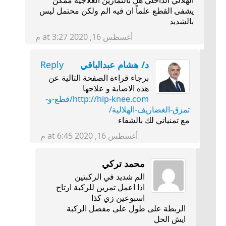
يشفى القطع علماً ان فيه الم ولكن محتمل ليس
بالشديد
أغسطس 16, 2020 at 3:27 م
د/ هشام عبدالباقي
Reply
برجاء قراءة الصفحة التالية عن
هذه الاصابة و علاجها
http://hip-knee.com/قطع-و-
تمزق-الغضاريف-الهلالية/
مع تمنياتي لك بالشفاء
أغسطس 16, 2020 at 6:45 م
محمد تركي
الم شديد في الركبتين
اذا اعمل تمرين للركبة ارتاح
اسبوعين زي كذا
الربطة على طول على مفصل الركبة
ايش الحل