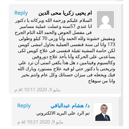
ام يحيى زكريا محى الدين
Reply
السلام عليكم ورحمة الله وبركاته يا دكتور
انا عندي 57سنه وعملت عملية مسامير
فى مفصل الحوض والحمد الله التام الجرح
ومفيش خشونة ولله الحمد وأنا وزنى 70 كيلو وطولى
173 وانا لى سنة فنفسى العملية بحاول امشى كويس
لكن حاسة المشية ثقيلة فنفسى فى علاج كويس لكى
يساعدني على الحركة وأنا بأخذ علاج دوروفين
وكالسيوم وفيتامين د هل هذآ يكفي اتمنى أن ترد علي
وتريحنى يا دكتور حتي لو فيه علاج مستورد وبارك الله
فيك ويجعله فى ميزان حسناتك وكل عام وانتم بخير
وانا من سوهاج
مايو 9, 2020 at 10:11 م
د/ هشام عبدالباقي
Reply
تم الرد على البريد الالكتروني
مايو 9, 2020 at 10:21 م