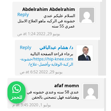
Abdelrahim Abdelrahim
Reply
السلام عليكم عندي
خشونة في الركبه ماهو العلاج الامثل
عمري 55 سنه
يونيو 29, 2022 at 1:24 ص
د/ هشام عبدالباقي
Reply
برجاء قراءة الصفحة التالية
https://hip-knee.com/خشونة-
الركبة-الوقاية-وأفضل-علاج/
يونيو 29, 2022 at 6:52 ص
Reply
afaf momn
عندي 58 سنه وعندي خشونه في الركبه
وهشاشه فهل تنصحني بالحقن
للحجز
يوليو 1, 2020 at 3:45 م