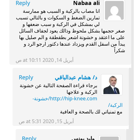
Reply
Nabaa ali
انا مصاب بالركبة و السبب هو ممارسة
تمارين الضغط و السكوات و بالتالي تسبب
لي بمشكل في الركبة و سبب ضعفها و
صغر حجمها بشكل ملحوظ وذالك يعود لجفاف السائل
على ما اعتقد و خشونة اشعر بطقطقة و الم صليل بها
يبدأ من اسفل القدم ويزداد عندها دكتور ارجو الرد و
شكراً
أبريل 14, 2020 at 10:11 ص
د/ هشام عبدالباقي
Reply
برجاء قراءة الصفحة التالية عن خشونة
الركبة و علاجها
http://hip-knee.com/خشونة-
الركبة/
مع تمنياتي لك بالصحة و العافية
أبريل 15, 2020 at 5:31 ص
وليد يونس
Reply