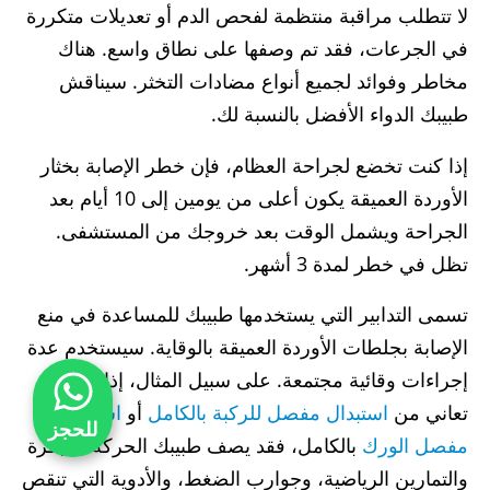
لا تتطلب مراقبة منتظمة لفحص الدم أو تعديلات متكررة
في الجرعات، فقد تم وصفها على نطاق واسع. هناك
مخاطر وفوائد لجميع أنواع مضادات التخثر. سيناقش
طبيبك الدواء الأفضل بالنسبة لك.
إذا كنت تخضع لجراحة العظام، فإن خطر الإصابة بخثار
الأوردة العميقة يكون أعلى من يومين إلى 10 أيام بعد
الجراحة ويشمل الوقت بعد خروجك من المستشفى.
تظل في خطر لمدة 3 أشهر.
تسمى التدابير التي يستخدمها طبيبك للمساعدة في منع
الإصابة بجلطات الأوردة العميقة بالوقاية. سيستخدم عدة
إجراءات وقائية مجتمعة. على سبيل المثال، إذا كنت
تعاني من
استبدال مفصل للركبة بالكامل
أو
استبدال
للحجز
مفصل الورك
بالكامل، فقد يصف طبيبك الحركة المبكرة
والتمارين الرياضية، وجوارب الضغط، والأدوية التي تنقص