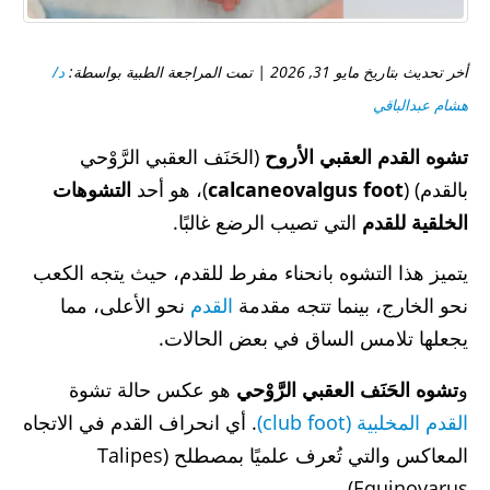
أخر تحديث بتاريخ مايو 31, 2026 | تمت المراجعة الطبية بواسطة:
د/
هشام عبدالباقي
تشوه القدم العقبي الأروح
(الحَنَف العقبي الرَّوْحي
بالقدم) (
calcaneovalgus foot
)، هو أحد
التشوهات
الخلقية للقدم
التي تصيب الرضع غالبًا.
يتميز هذا التشوه بانحناء مفرط للقدم، حيث يتجه الكعب
نحو الخارج، بينما تتجه مقدمة
القدم
نحو الأعلى، مما
يجعلها تلامس الساق في بعض الحالات.
و
تشوه الحَنَف العقبي الرَّوْحي
هو عكس حالة تشوة
القدم المخلبية (club foot)
. أي انحراف القدم في الاتجاه
المعاكس والتي تُعرف علميًا بمصطلح (Talipes
Equinovarus).