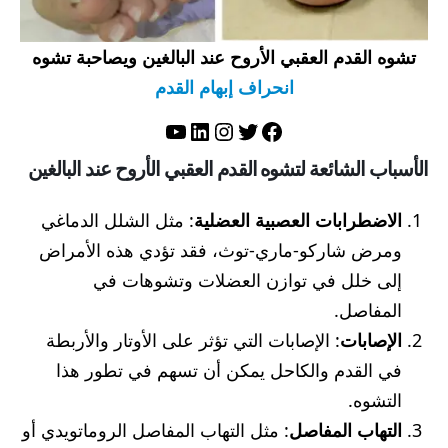
تشوه القدم العقبي الأروح عند البالغين ويصاحبة تشوه
انحراف إبهام القدم
تويتر
فيسبوك
لينكد إن
إنستجرام
يوتيوب
الأسباب الشائعة لتشوه القدم العقبي الأروح عند البالغين
الاضطرابات العصبية العضلية
: مثل الشلل الدماغي
ومرض شاركو-ماري-توث، فقد تؤدي هذه الأمراض
إلى خلل في توازن العضلات وتشوهات في
المفاصل.
الإصابات
: الإصابات التي تؤثر على الأوتار والأربطة
في القدم والكاحل يمكن أن تسهم في تطور هذا
التشوه.
التهاب المفاصل
: مثل التهاب المفاصل الروماتويدي أو