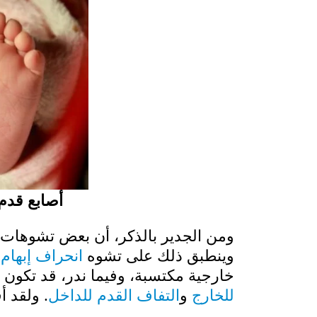
أصابع قدم
ومن الجدير بالذكر، أن بعض تشوهات أص
وينطبق ذلك على تشوه
انحراف إبهام
خارجية مكتسبة، وفيما ندر، قد تكون أ
للخارج
و
التفاف القدم للداخل
. ولقد أف