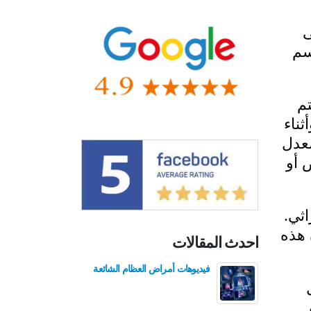
ى
سم
تم
م، وأثناء
ل معدل
ض أو
ثي.
 هذه
احدث المقالات
فيديوهات أمراض العظام الشائعة
فيدي
للع