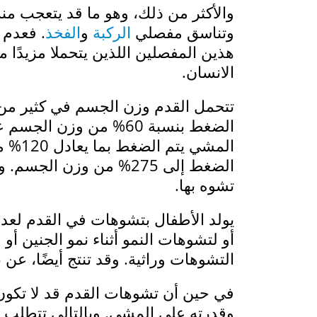
والأكثر من ذلك، وهو ما قد يتعجب منه 
وتناسق مفصلي
الركبة
و
الفخذ
. فعدم 
هذين المفصلين اللذين يتحملا مزيدً
الانسان.
تتحمل القدم وزن الجسم في كثير من ا
المشي
الضغط إلى 275% من وزن ا
تشوه بها.
يولد الأطفال بتشوهات في القدم لعد
أو لتشوهات النمو أثناء نمو الجنين أ
التشوهات وراثية. وقد تنتج أيضًا، عن بع
في حين أن تشوهات القدم قد لا تكون م
وقدرته على المشي. وبالتالي تتطلب علا