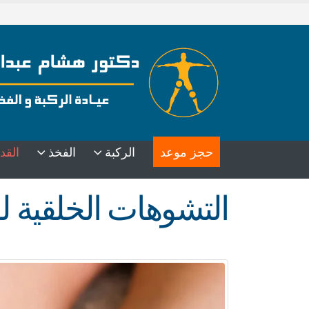
حجز موعد
الركبة
الفخذ
القد
التشوهات الخلقية لأ