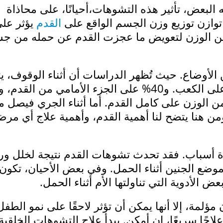
البعض، تأثير هذه التشوهات،أحيانًا، على محاذاة
توازن توزيع وزن الجسم الواقع على
القدم
يؤثر عل
ا من الوزن لتعويض ما عجزت القدم عن حمله من ج
لأوضاع. حيث تُظهر الدراسات أن أثناء الوقوف، ي
الضغط بنسبة 60% من وزن الجسم على الكعب. و40% على الجزء الأمامي من القد
 يتم الضغط بما يعادل 120% من الوزن على كامل القدم. أما أثناء الجري فيص
لجسم. ومن هنا يتضح لنا أهمية القدم، وأهمية علاج أي مر
ة أسباب. فقد تحدث تشوهات القدم نتيجة لخلل ورا
و موضع الجنين أثناء الحمل. وفي بعض الأحيان، تكون
ض الأدوية التي تناولتها الأم أثناء الحمل.
ؤلمة، إلا أنها يمكن أن تؤثر لاحقًا على نمو الطفل
جًا سريعًا، إن أمكن. يبدأ علاج التشوهات الخلقية