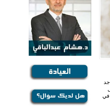
Conge). وقد تتواجد
ل
 في