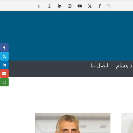
د.هشام
اتصل بنا