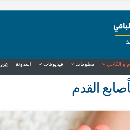
عن 
م و الكاحل
معلومات
فيديوهات
المدونة
صابع القدم