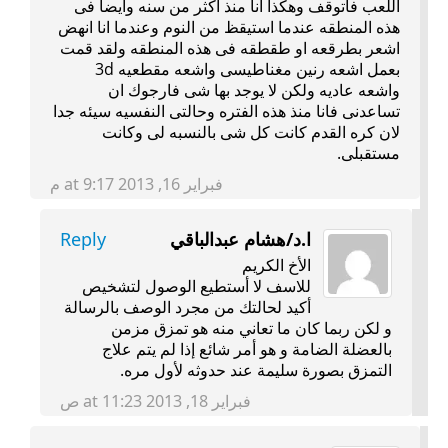
اللعب فاتوقف وهكذا انا منذ اكثر من سنه وايضا فى
هذه المنطقه عندما استيقظ من النوم وعندما انا انهض
اشعر بطرقعه او طقطقه فى هذه المنطقه ولقد قمت
بعمل اشعه رنين مغناطيسى واشعه مقطعيه 3d
واشعه عاديه ولكن لا يوجد بها شى فارجوك ان
تساعدنى فانا منذ هذه الفتره وحالتى النفسيه سيئه جدا
لان كره القدم كانت كل شى بالنسبه لى وكانت
مستقبلى.
فبراير 16, 2013 at 9:17 م
ا.د/هشام عبدالباقي
Reply
الأخ الكريم
للاسف لا أستطيع الوصول لتشخيص
أكيد لحالتك من مجرد الوصف بالرسالة
و لكن ربما كان ما تعاني منه هو تمزق مزمن
بالعضلة الضامة و هو أمر شائع إذا لم يتم علاج
التمزق بصورة سليمة عند حدوثه لأول مره.
فبراير 18, 2013 at 11:23 ص