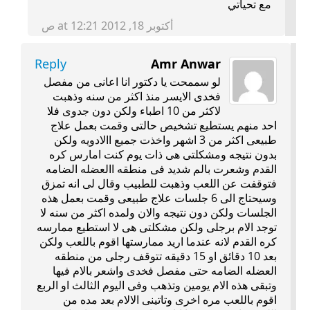
مع تحياتي
أكتوبر 18, 2012 at 12:21 ص
Reply
Amr Anwar
لو سممحت يا دكتور انا اعانى من مفصل
فخدى الايسر منذ اكثر من سنه وذهبت
لاكثر من 10 اطباء ولكن دون جدوى فلا
احد منهم يستطيع تشخيص حالتى وقمت بعمل علاج
طبيعى اكثر من 3 اشهر واخذت جميع االادويه ولكن
بدون نتيجه ومشكلتى هى ذات يوم كنت امارس كره
القدم وشعرت بالم شديد فى منطقه االعضله الضامه
فتوقفت عن اللعب وذهبت للطبيب وقال لى انه تمزق
وسيحتاج الى 6 جلسات علاج طبيعى وقمت بعمل هذه
الجلسات ولكن دون نتيجه والان ولمده اكثر من سنه لا
توجد الام برجلى ولكن مشكلتى هى لا استطيع ممارسه
كره القدم لانه عندما اريد ممارستها اقوم باللعب ولكن
بعد 10 دقائق او 15 دقيقه تتوقف رجلى من منطقه
العضله الضامه حتى مفصل فخدى واشعر بالام فيها
وتبقى هذه الام يومين وتذهب وفى اليوم الثالث او الربع
اقوم باللعب مره اخرى وتاتينى الالام بعد مده من