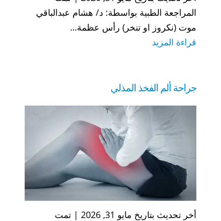
المراجعة الطبية بواسطة: د/ هشام عبدالباقي
موت (نكروز او تنخر) رأس عظمة…
:
قراءة المزيد
جراحة
تثقيب
رأس
جراحة ألم الفخذ المذلي
عظمة
الفخذ
أخر تحديث بتاريخ مايو 31, 2026 | تمت