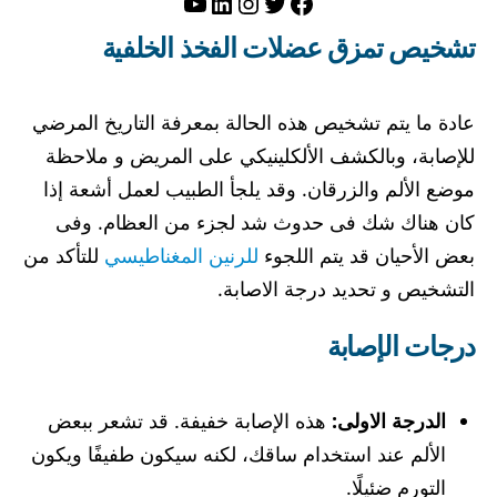
تويتر
فيسبوك
لينكد إن
إنستجرام
يوتيوب
تشخيص تمزق عضلات الفخذ الخلفية
عادة ما يتم تشخيص هذه الحالة بمعرفة التاريخ المرضي
للإصابة، وبالكشف الألكلينيكي على المريض و ملاحظة
موضع الألم والزرقان. وقد يلجأ الطبيب لعمل أشعة إذا
كان هناك شك فى حدوث شد لجزء من العظام. وفى
بعض الأحيان قد يتم اللجوء
للرنين المغناطيسي
للتأكد من
التشخيص و تحديد درجة الاصابة.
درجات الإصابة
الدرجة الاولى:
هذه الإصابة خفيفة. قد تشعر ببعض
الألم عند استخدام ساقك، لكنه سيكون طفيفًا ويكون
التورم ضئيلًا.