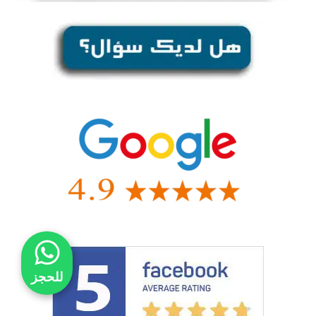
للحجز