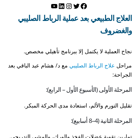
تويتر
فيسبوك
لينكد إن
إنستجرام
يوتيوب
العلاج الطبيعي بعد عملية الرباط الصليبي
والغضروف
نجاح العملية لا يكتمل إلا ببرنامج تأهيلي مخصص.
مراحل
علاج الرباط الصليبي
مع د/ هشام عبد الباقي بعد
الجراحة:
المرحلة الأولى (الأسبوع الأول – الرابع):
تقليل التورم والألم، استعادة مدى الحركة المبكر.
المرحلة الثانية (4–8 أسابيع):
تمارين تقوية عضلات الفخذ والورك، والمشي التدريجي.