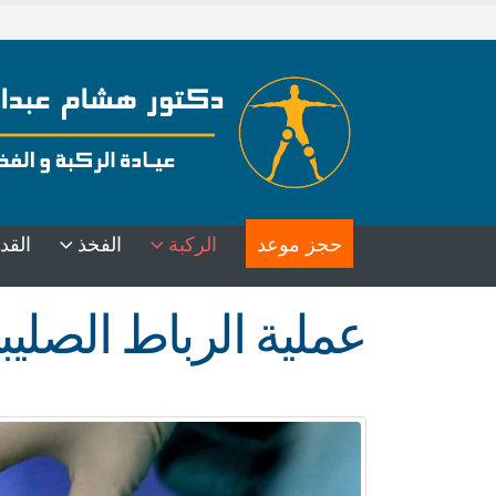
حجز موعد
الركبة
الفخذ
القد
عملية الرباط الصليب