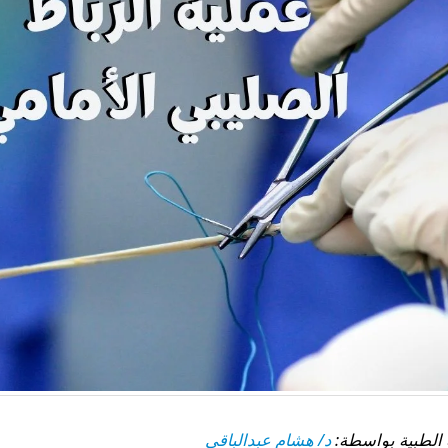
د/ هشام عبدالباقي