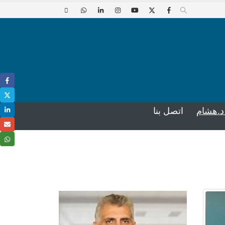
د.هشام
اتصل بنا