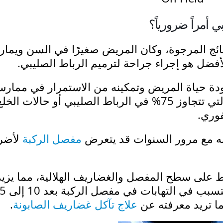
 أمراً ضرورياً؟
ائج المرجوة، وكان المريض صغيرًا في السن ويما
أفضل هو إجراء جراحة لترميم الرباط الصليبي.
ودة حياة المريض وتمكينه من الاستمرار في ممارس
نشاطاته الرياضية. كما أن التمزقات التي تتجاوز 75% في الرباط الصليبي أو حالات الخل
وري.
فإنه مع مرور السنوات قد يتعرض
مفصل الركبة
لأضرا
ط على سطح المفصل والغضاريف الهلالية، مما يزي
خطر تآكل الغضاريف وتضررها، وقد يتسبب
ا تريد معرفته عن
علاج تآكل غضاريف الصابونة
.