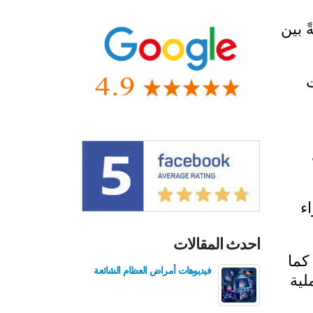
 بين
ء
احدث المقالات
كما
فيديوهات أمراض العظام الشائعة
فيدي
لية
للع