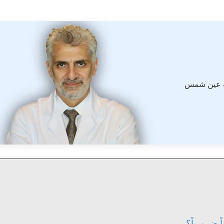
ة عين شمس
 ضرورياً؟